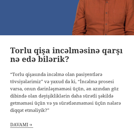
Torlu qişa incəlməsinə qarşı
nə edə bilərik?
“Torlu qişasında incəlmə olan pasiyentlərə
tövsiyələrimiz” və yaxud da ki, “İncəlmə prosesi
varsa, onun dərinləşməməsi üçün, ən azından göz
dibində olan dəyişikliklərin daha sürətli şəkildə
getməməsi üçün və ya sürətlənməməsi üçün nələrə
diqqət etməliyik?”
DAVAMI