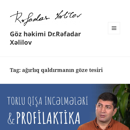
Göz həkimi Dr.Rəfadar
MENYU
Xəlilov
VƏ
VIDCETLƏR
Tag:
ağırlıq qaldırmanın göze tesiri