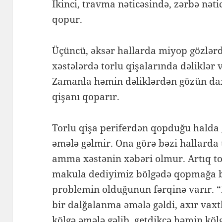
İkinci, travma nəticəsində, zərbə nəti
qopur.
Üçüncü, əksər hallarda miyop gözlərd
xəstələrdə torlu qişalarında dəliklər 
Zamanla həmin dəliklərdən gözün dax
qişanı qoparır.
Torlu qişa periferdən qopduğu halda 
əmələ gəlmir. Ona görə bəzi hallarda
amma xəstənin xəbəri olmur. Artıq to
makula dediyimiz bölgədə qopmağa ba
problemin olduğunun fərqinə varır. 
bir dalğalanma əmələ gəldi, axır vax
kölgə əmələ gəlib, getdikcə həmin kö