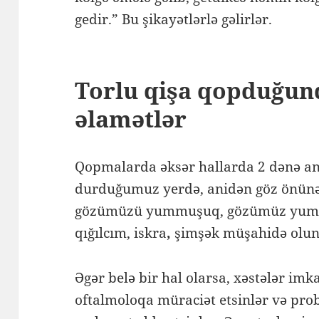
gedir.” Bu şikayətlərlə gəlirlər.
Torlu qişa qopduğun
əlamətlər
Qopmalarda əksər hallarda 2 dənə ana
durduğumuz yerdə, anidən göz önünə q
gözümüzü yummuşuq, gözümüz yumul
qığılcım, iskra
,
şimşək müşahidə olu
Əgər belə bir hal olarsa, xəstələr im
oftalmoloqa müraciət etsinlər və pro