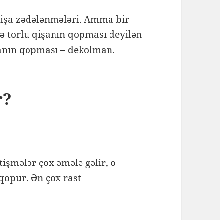
 qişa zədələnmələri. Amma bir
də torlu qişanın qopması deyilən
işanın qopması – dekolman.
r?
tişmələr çox əmələ gəlir, o
 qopur. Ən çox rast