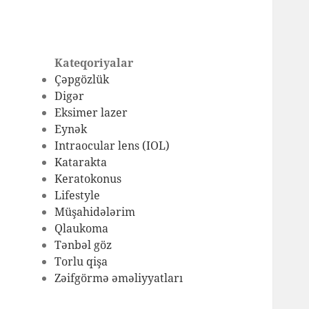
Kateqoriyalar
Çəpgözlük
Digər
Eksimer lazer
Eynək
Intraocular lens (IOL)
Katarakta
Keratokonus
Lifestyle
Müşahidələrim
Qlaukoma
Tənbəl göz
Torlu qişa
Zəifgörmə əməliyyatları