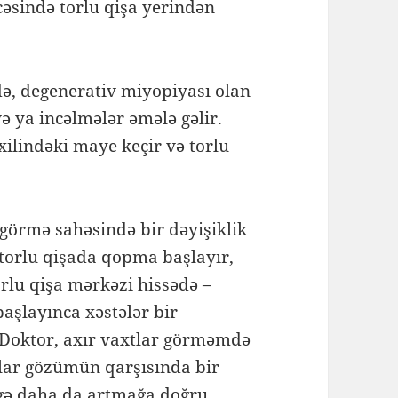
cəsində torlu qişa yerindən
ə, degenerativ miyopiyası olan
və ya incəlmələr əmələ gəlir.
ilindəki maye keçir və torlu
görmə sahəsində bir dəyişiklik
 torlu qişada qopma başlayır,
rlu qişa mərkəzi hissədə –
şlayınca xəstələr bir
“Doktor, axır vaxtlar görməmdə
tlar gözümün qarşısında bir
lgə daha da artmağa doğru