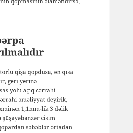
şanın qopmasının əlamətidirsə,
bərpa
rılmalıdır
torlu qişa qopdusa, ən qısa
r, geri yerinə
sas yolu açıq cərrahi
ərrahi əməliyyat deyirik,
xminən 1,1mm-lik 3 dəlik
lcə şüşəyəbənzər cisim
 qopardan səbəblər ortadan