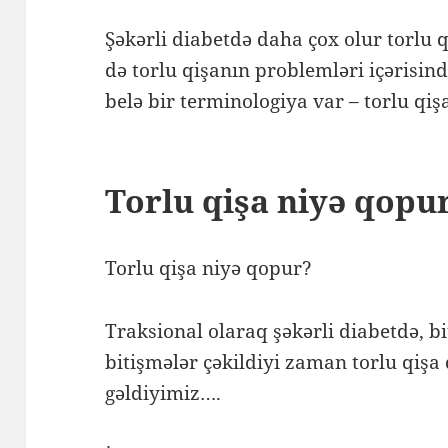
Şəkərli diabetdə daha çox olur torlu
də torlu qişanın problemləri içərisin
belə bir terminologiya var – torlu q
Torlu qişa niyə qopu
Torlu qişa niyə qopur?
Traksional olaraq şəkərli diabetdə, bi
bitişmələr çəkildiyi zaman torlu qişa
gəldiyimiz….