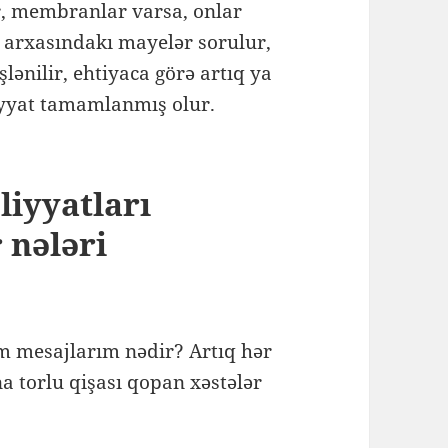
ar, membranlar varsa, onlar
n arxasındakı mayelər sorulur,
işlənilir, ehtiyaca görə artıq ya
liyyat tamamlanmış olur.
liyyatları
 nələri
m mesajlarım nədir? Artıq hər
a torlu qişası qopan xəstələr