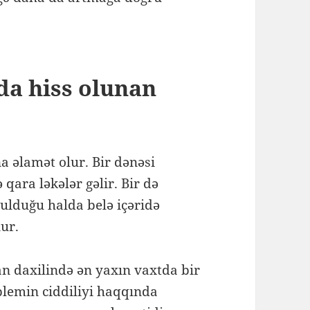
da hiss olunan
 əlamət olur. Bir dənəsi
ara ləkələr gəlir. Bir də
duğu halda belə içəridə
nur.
kan daxilində ən yaxın vaxtda bir
blemin ciddiliyi haqqında