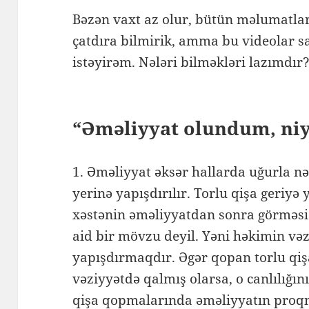
Bəzən vaxt az olur, bütün məlumatlar
çatdıra bilmirik, amma bu videolar s
istəyirəm. Nələri bilməkləri lazımdır
“Əməliyyat olundum, ni
1. Əməliyyat əksər hallarda uğurla nət
yerinə yapışdırılır. Torlu qişa geriyə
xəstənin əməliyyatdan sonra görməsi
aid bir mövzu deyil. Yəni həkimin vəzi
yapışdırmaqdır. Əgər qopan torlu q
vəziyyətdə qalmış olarsa, o canlılığını
qişa qopmalarında əməliyyatın proq