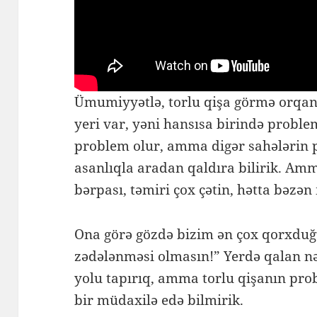
Ümumiyyətlə, torlu qişa görmə orqanı
yeri var, yəni hansısa birində prob
problem olur, amma digər sahələrin p
asanlıqla aradan qaldıra bilirik. Am
bərpası, təmiri çox çətin, hətta bəz
Ona görə gözdə bizim ən çox qorxdu
zədələnməsi olmasın!” Yerdə qalan nə 
yolu tapırıq, amma torlu qişanın pro
bir müdaxilə edə bilmirik.