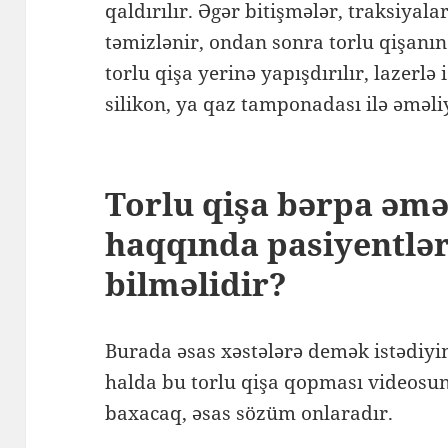
qaldırılır. Əgər bitişmələr, traksiyal
təmizlənir, ondan sonra torlu qişanı
torlu qişa yerinə yapışdırılır, lazerlə 
silikon, ya qaz tamponadası ilə əmə
Torlu qişa bərpa əmə
haqqında pasiyentlər
bilməlidir?
Burada əsas xəstələrə demək istədiyi
halda bu torlu qişa qopması videosun
baxacaq, əsas sözüm onlaradır.