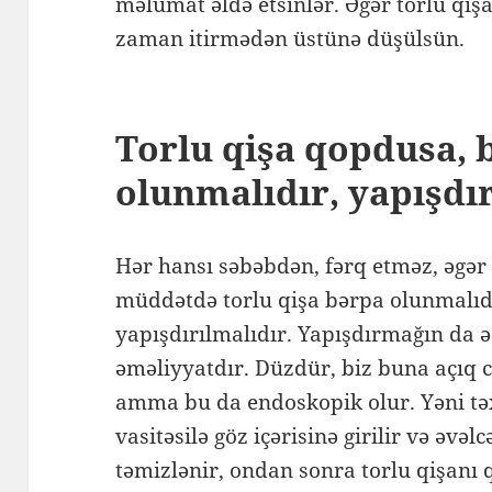
məlumat əldə etsinlər. Əgər torlu qi
zaman itirmədən üstünə düşülsün.
Torlu qişa qopdusa, 
olunmalıdır, yapışdı
Hər hansı səbəbdən, fərq etməz, əgər 
müddətdə torlu qişa bərpa olunmalıdı
yapışdırılmalıdır. Yapışdırmağın da ə
əməliyyatdır. Düzdür, biz buna açıq c
amma bu da endoskopik olur. Yəni tə
vasitəsilə göz içərisinə girilir və əvə
təmizlənir, ondan sonra torlu qişanı