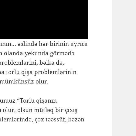
nın… əslində hər birinin ayrıca
lem olanda yekunda görmədə
roblemlərini, bəlkə də,
ma torlu qişa problemlərinin
ən mümkünsüz olur.
ğumuz “Torlu qişanın
olur, olsun mütləq bir çıxış
blemlərində, çox təəssüf, bəzən