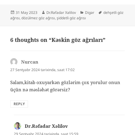
Yayım
Müəllif
Kateqoriyalar
Etiketlər
31 May 2023
Dr.Rəfadar Xəlilov
Digər
dehşetli göz
tarixi
ağrısı
,
dözülmez göz ağrısı
,
şiddetli göz ağrısı
6 thoughts on “Kəskin göz ağrıları”
Nurcan
dedi
ki:
27 Sentyabr 2024 tarixində, saat 17:02
Salam,kitab oxuyarkən gözlərim çox yorulur onun
üçün nə məsləhət görərsiz?
REPLY
Dr.Rəfadar Xəlilov
dedi
ki:
29 Sentyabr 2024 tarixində, saat 15:59