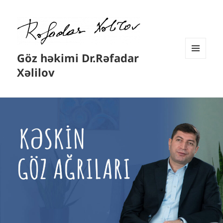
Göz həkimi Dr.Rəfadar
MENYU
Xəlilov
VƏ
VIDCETLƏR