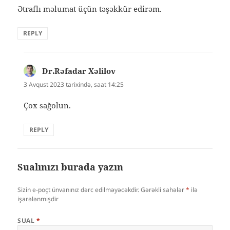
Ətraflı məlumat üçün təşəkkür edirəm.
REPLY
Dr.Rəfadar Xəlilov
dedi
ki:
3 Avqust 2023 tarixində, saat 14:25
Çox sağolun.
REPLY
Sualınızı burada yazın
Sizin e-poçt ünvanınız dərc edilməyəcəkdir.
Gərəkli sahələr
*
ilə
işarələnmişdir
SUAL
*