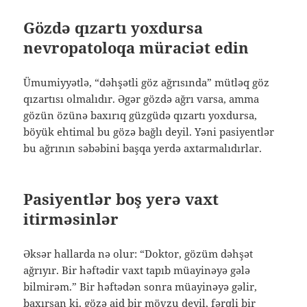
Gözdə qızartı yoxdursa
nevropatoloqa müraciət edin
Ümumiyyətlə, “dəhşətli göz ağrısında” mütləq göz
qızartısı olmalıdır. Əgər gözdə ağrı varsa, amma
gözün özünə baxırıq güzgüdə qızartı yoxdursa,
böyük ehtimal bu gözə bağlı deyil. Yəni pasiyentlər
bu ağrının səbəbini başqa yerdə axtarmalıdırlar.
Pasiyentlər boş yerə vaxt
itirməsinlər
Əksər hallarda nə olur: “Doktor, gözüm dəhşət
ağrıyır. Bir həftədir vaxt tapıb müayinəyə gələ
bilmirəm.” Bir həftədən sonra müayinəyə gəlir,
baxırsan ki, gözə aid bir mövzu deyil, fərqli bir