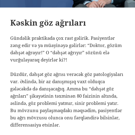
Kəskin göz ağrıları
Gündəlik praktikada çox rast gəlirik. Pasiyentlər
zəng edir və ya müayinəyə gəlirlər: “Doktor, gözüm
dəhşət ağrayır!” O “dəhşət ağrıyır” sözünü elə
vurğulayaraq deyirlər ki?!
Düzdür, dəhşət göz ağrısı verəcək göz patologiyaları
var. Əslində, bir az danışmışıq vaxt olduqca
gələcəkdə də danışacağıq. Amma bu “dəhşət göz
ağrıları” şikayətinin təxminən 80 faizinin altında,
əslində, göz problemi yatmır, sinir problemi yatır.
Bu mövzunu paylaşmaqdakı məqsədim, pasiyentlər
bu ağrı mövzusu olunca onu fərqləndirə bilsinlər,
differensasiya etsinlər.