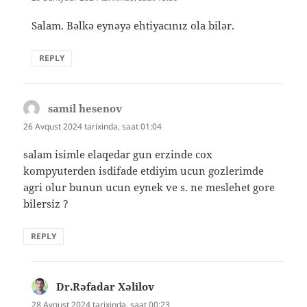
Salam. Bəlkə eynəyə ehtiyacınız ola bilər.
REPLY
samil hesenov
dedi
ki:
26 Avqust 2024 tarixində, saat 01:04
salam isimle elaqedar gun erzinde cox
kompyuterden isdifade etdiyim ucun gozlerimde
agri olur bunun ucun eynek ve s. ne meslehet gore
bilersiz ?
REPLY
Dr.Rəfadar Xəlilov
dedi
ki:
28 Avqust 2024 tarixində, saat 00:23