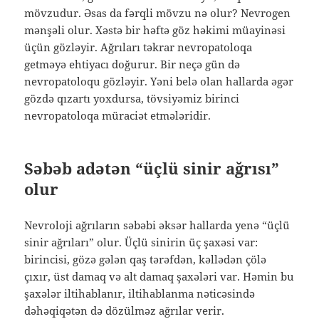
mövzudur. Əsas da fərqli mövzu nə olur? Nevrogen
mənşəli olur. Xəstə bir həftə göz həkimi müayinəsi
üçün gözləyir. Ağrıları təkrar nevropatoloqa
getməyə ehtiyacı doğurur. Bir neçə gün də
nevropatoloqu gözləyir. Yəni belə olan hallarda əgər
gözdə qızartı yoxdursa, tövsiyəmiz birinci
nevropatoloqa müraciət etmələridir.
Səbəb adətən “üçlü sinir ağrısı”
olur
Nevroloji ağrıların səbəbi əksər hallarda yenə “üçlü
sinir ağrıları” olur. Üçlü sinirin üç şaxəsi var:
birincisi, gözə gələn qaş tərəfdən, kəllədən çölə
çıxır, üst damaq və alt damaq şaxələri var. Həmin bu
şaxələr iltihablanır, iltihablanma nəticəsində
dəhəqiqətən də dözülməz ağrılar verir.