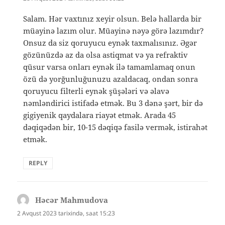
Salam. Hər vaxtınız xeyir olsun. Belə hallarda bir
müayinə lazım olur. Müayinə nəyə görə lazımdır?
Onsuz da siz qoruyucu eynək taxmalısınız. Əgər
gözünüzdə az da olsa astiqmat və ya refraktiv
qüsur varsa onları eynək ilə tamamlamaq onun
özü də yorğunluğunuzu azaldacaq, ondan sonra
qoruyucu filterli eynək şüşələri və əlavə
nəmləndirici istifadə etmək. Bu 3 dənə şərt, bir də
gigiyenik qaydalara riayət etmək. Arada 45
dəqiqədən bir, 10-15 dəqiqə fasilə vermək, istirahət
etmək.
REPLY
Həcər Mahmudova
dedi
ki:
2 Avqust 2023 tarixində, saat 15:23