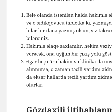
Belə olanda istənilən halda həkimlə ə
və o sidikqovucu tabletka ki, yazmış
bilər bir dənə yazmış olsun, siz təkra
bilərsiniz.
Həkimlə əlaqə saxlanılır, həkim vəziy
verəcək, ona uyğun bir çıxış yolu gös
Əgər heç cürə həkim və klinika ilə ü
alınmırsa, o zaman təcili yardım xi
da əksər hallarda təcili yardım xidm
olurlar.
Gözdaxili iltihablan