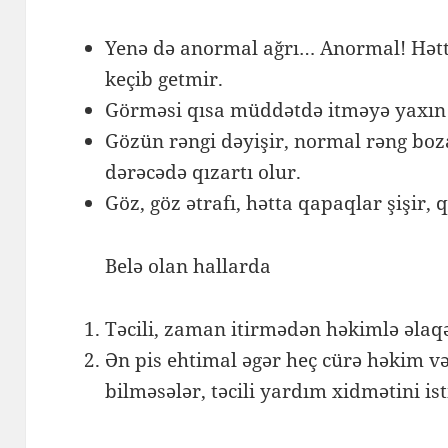
Yenə də anormal ağrı… Anormal! Hətta 
keçib getmir.
Görməsi qısa müddətdə itməyə yaxın o
Gözün rəngi dəyişir, normal rəng bo
dərəcədə qızartı olur.
Göz, göz ətrafı, hətta qapaqlar şişir, 
Belə olan hallarda
Təcili, zaman itirmədən həkimlə əlaqə
Ən pis ehtimal əgər heç cürə həkim və
bilməsələr, təcili yardım xidmətini is