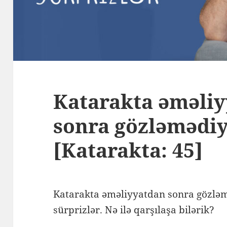
Katarakta əməli
sonra gözləmədiy
[Katarakta: 45]
Katarakta əməliyyatdan sonra gözləm
sürprizlər. Nə ilə qarşılaşa bilərik?