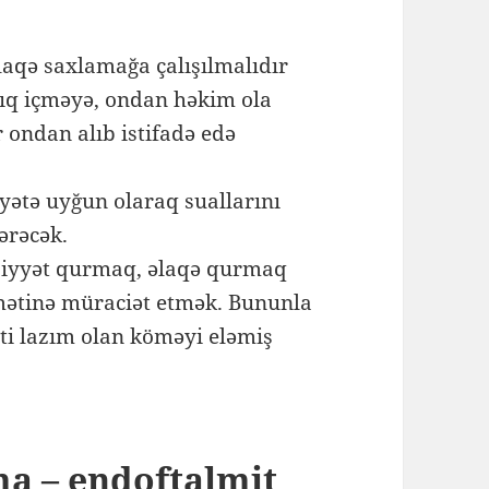
laqə saxlamağa çalışılmalıdır
dıq içməyə, ondan həkim ola
r ondan alıb istifadə edə
yətə uyğun olaraq suallarını
tərəcək.
nsiyyət qurmaq, əlaqə qurmaq
dmətinə müraciət etmək. Bununla
əti lazım olan köməyi eləmiş
ma – endoftalmit