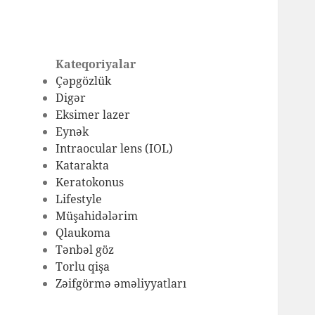
Kateqoriyalar
Çəpgözlük
Digər
Eksimer lazer
Eynək
Intraocular lens (IOL)
Katarakta
Keratokonus
Lifestyle
Müşahidələrim
Qlaukoma
Tənbəl göz
Torlu qişa
Zəifgörmə əməliyyatları