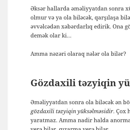
Əksər hallarda əməliyyatdan sonra xü
olmur və ya ola biləcək, qarşılaşa bi
əvvəlcədən xəbərdarlıq edirik. Ona g
demək olar ki…
Amma nəzəri olaraq nələr ola bilər?
Gözdaxili təzyiqin y
Əməliyyatdan sonra ola biləcək ən b
gözdaxili təzyiqin yüksəlməsidir
. Çox 
yaratmaz. Amma nadir halda anormal
verə bilər, qızarma verə bilər.