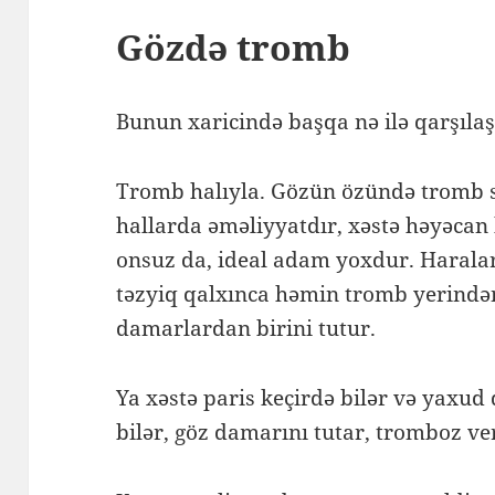
Gözdə tromb
Bunun xaricində başqa nə ilə qarşılaş
Tromb halıyla. Gözün özündə tromb 
hallarda əməliyyatdır, xəstə həyəcan k
onsuz da, ideal adam yoxdur. Haral
təzyiq qalxınca həmin tromb yerindən
damarlardan birini tutur.
Ya xəstə paris keçirdə bilər və yaxud 
bilər, göz damarını tutar, tromboz ve