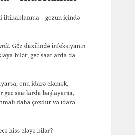
ili iltihablanma – gözün içində
lmit
. Göz daxilində infeksiyanın
laya bilər, gec saatlarda da
ayarsa, onu idarə eləmək,
r gec saatlarda başlayarsa,
timalı daha çoxdur və idarə
cə hiss eləyə bilər?