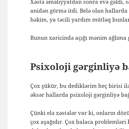
Xəstə əməliyyatdan sonra evə gəldi, sa
anidən görmə itdi. Belə olan hallard
həkim, ya təcili yardım mütləq bunla
Bunun xaricində açığı mənim ağlıma 
Psixoloji gərginliyə 
Çox şükür, bu dediklərim heç birisi
əksər hallarda psixoloji gərginliyə b
Çünki elə xəstələr var ki, onların döz
çox aşağıdır. Çox balaca problemləri 