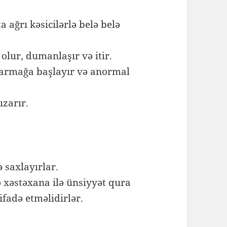
ağrı kəsicilərlə belə belə
lur, dumanlaşır və itir.
zarmağa başlayır və anormal
qızarır.
 saxlayırlar.
 xəstəxana ilə ünsiyyət qura
tifadə etməlidirlər.