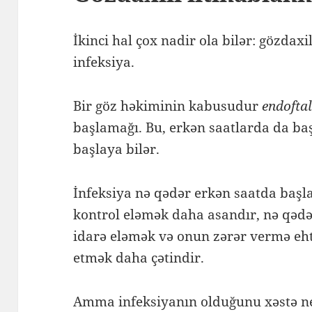
İkinci hal çox nadir ola bilər: gözdax
infeksiya.
Bir göz həkiminin kabusudur
endofta
başlamağı. Bu, erkən saatlarda da baş
başlaya bilər.
İnfeksiya nə qədər erkən saatda başl
kontrol eləmək daha asandır, nə qədə
idarə eləmək və onun zərər vermə eh
etmək daha çətindir.
Amma infeksiyanın olduğunu xəstə ne