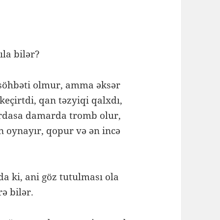
ıla bilər?
söhbəti olmur, amma əksər
eçirtdi, qan təzyiqi qalxdı,
ardasa damarda tromb olur,
 oynayır, qopur və ən incə
da ki, ani göz tutulması ola
rə bilər.