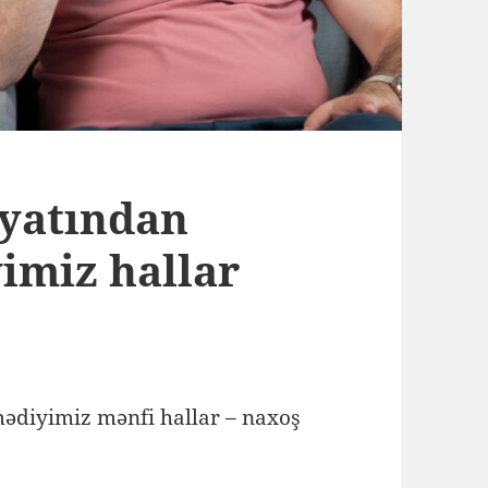
yyatından
imiz hallar
ədiyimiz mənfi hallar – naxoş