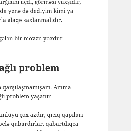
rğısını açdı, görməsi yaxşıdır,
a da yenə də dediyim kimi ya
rla əlaqə saxlanmalıdır.
gələn bir mövzu yoxdur.
bağlı problem
 ilə qarşılaşmamışam. Amma
ağlı problem yaşanır.
ümlüyü çox azdır, qıcıq qapıları
belə qabardırlar, qabartdıqca