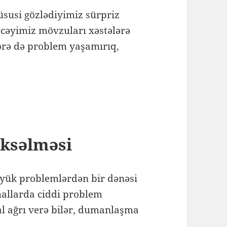
susi gözlədiyimiz sürpriz
ləcəyimiz mövzuları xəstələrə
örə də problem yaşamırıq,
üksəlməsi
öyük problemlərdən bir dənəsi
hallarda ciddi problem
 ağrı verə bilər, dumanlaşma