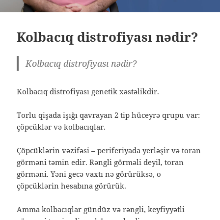
Kolbacıq distrofiyası nədir?
Kolbacıq distrofiyası nədir?
Kolbacıq distrofiyası genetik xəstəlikdir.
Torlu qişada işığı qavrayan 2 tip hüceyrə qrupu var:
çöpcüklər və kolbacıqlar.
Çöpcüklərin vəzifəsi – periferiyada yerləşir və toran
görməni təmin edir. Rəngli görməli deyil, toran
görməni. Yəni gecə vaxtı nə görürüksə, o
çöpcüklərin hesabına görürük.
Amma kolbacıqlar gündüz və rəngli, keyfiyyətli