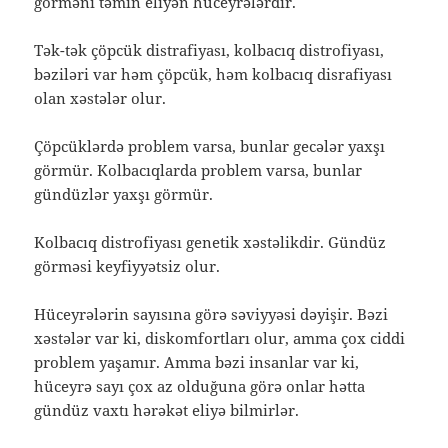
görməni təmin eliyən hüceyrələrdir.
Tək-tək çöpcük distrafiyası, kolbacıq distrofiyası,
bəziləri var həm çöpcük, həm kolbacıq disrafiyası
olan xəstələr olur.
Çöpcüklərdə problem varsa, bunlar gecələr yaxşı
görmür. Kolbacıqlarda problem varsa, bunlar
gündüzlər yaxşı görmür.
Kolbacıq distrofiyası genetik xəstəlikdir. Gündüz
görməsi keyfiyyətsiz olur.
Hüceyrələrin sayısına görə səviyyəsi dəyişir. Bəzi
xəstələr var ki, diskomfortları olur, amma çox ciddi
problem yaşamır. Amma bəzi insanlar var ki,
hüceyrə sayı çox az olduğuna görə onlar hətta
gündüz vaxtı hərəkət eliyə bilmirlər.