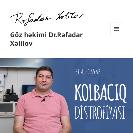
Göz həkimi Dr.Rəfadar
MENYU
Xəlilov
VƏ
VIDCETLƏR