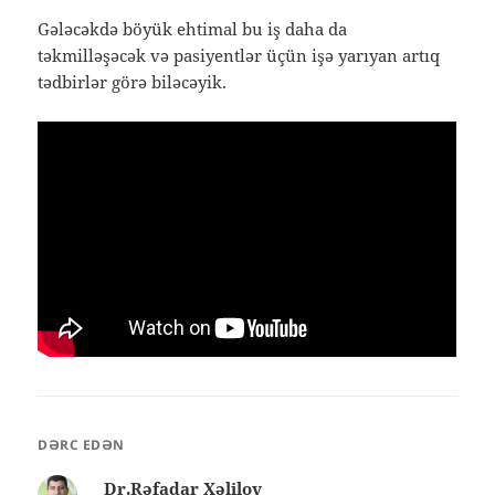
Gələcəkdə böyük ehtimal bu iş daha da
təkmilləşəcək və pasiyentlər üçün işə yarıyan artıq
tədbirlər görə biləcəyik.
DƏRC EDƏN
Dr.Rəfadar Xəlilov