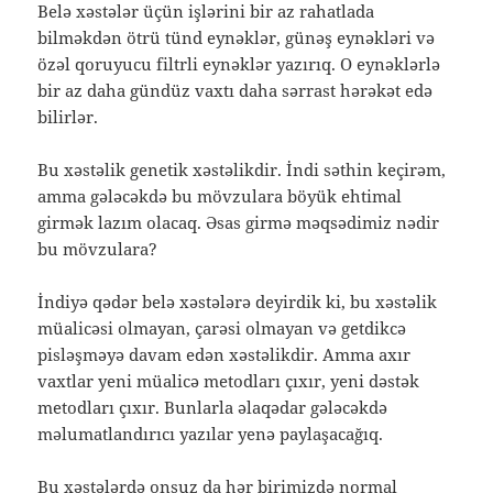
Belə xəstələr üçün işlərini bir az rahatlada
bilməkdən ötrü tünd eynəklər, günəş eynəkləri və
özəl qoruyucu filtrli eynəklər yazırıq. O eynəklərlə
bir az daha gündüz vaxtı daha sərrast hərəkət edə
bilirlər.
Bu xəstəlik genetik xəstəlikdir. İndi səthin keçirəm,
amma gələcəkdə bu mövzulara böyük ehtimal
girmək lazım olacaq. Əsas girmə məqsədimiz nədir
bu mövzulara?
İndiyə qədər belə xəstələrə deyirdik ki, bu xəstəlik
müalicəsi olmayan, çarəsi olmayan və getdikcə
pisləşməyə davam edən xəstəlikdir. Amma axır
vaxtlar yeni müalicə metodları çıxır, yeni dəstək
metodları çıxır. Bunlarla əlaqədar gələcəkdə
məlumatlandırıcı yazılar yenə paylaşacağıq.
Bu xəstələrdə onsuz da hər birimizdə normal