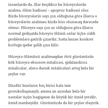
insanlarda da, illər keçdikcə bu hüceyrələrdə
azalma, ölüm hadisəsi –
apoptoz
hadisəsi olur.
Bizdə hüceyrələrin sayı çox olduğuna görə illərcə o
hüceyrələrin azalması bizdə hiss olunacaq dərəcədə
olmur. Hüceyrə sayı çox az olduğuna görə illərcə
normal gedişatda hüceyrə ölümü onlar üçün ciddi
problemlərə gətirib çıxardır, hətta bəzən konkret
korluğa qədər gəlib çıxa bilir.
Hüceyrə ölümünü azaltmaqdan ötrü günümüzdə
kök hüceyrə
eksozom
müalicəsi, qidalandırıcı
müalicələr, əlavə dəstək müalicələri artıq belə bir
şeylər var.
Düzdür bunların heç birisi hələ tam
protokollaşmayıb, amma ən azından belə bir
xəstələr üçün həqiqətən də böyük bir ümid yeridir,
ümid mənbəyidir. Günümüzdə də bir şeylər eləyirik.