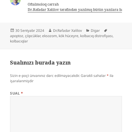
Oftalmoloq cərrah
Dr.Rəfadar Xəlilov tərəfindən yazılmış bütün yazılara bax
Yayım
Müəllif
Kateqoriyalar
Etiketlər
30 Sentyabr 2024
Dr.Rəfadar Xəlilov
Digər
tarixi
apoptoz
,
çöpcüklər
,
eksozom
,
kök hüceyre
,
kolbacıq distrofiyası
,
kolbacıqlar
Sualınızı burada yazın
Sizin e-poçt ünvanınız dərc edilməyəcəkdir.
Gərəkli sahələr
*
ilə
işarələnmişdir
SUAL
*