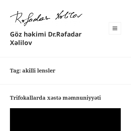
Göz həkimi Dr.Rəfadar
MENYU
Xəlilov
VƏ
VIDCETLƏR
Tag:
akilli lensler
Trifokallarda xəstə məmnuniyyəti