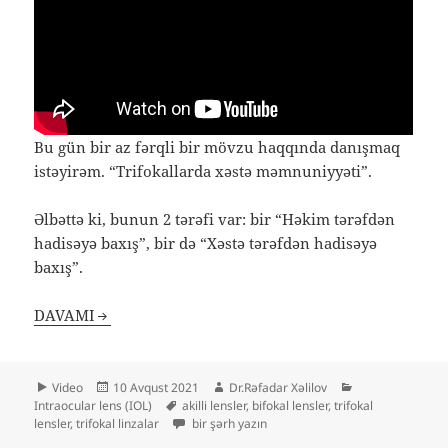
Bu gün bir az fərqli bir mövzu haqqında danışmaq
istəyirəm. “Trifokallarda xəstə məmnuniyyəti”.
Əlbəttə ki, bunun 2 tərəfi var: bir “Həkim tərəfdən
hadisəyə baxış”, bir də “Xəstə tərəfdən hadisəyə
baxış”.
DAVAMI
Format
Yayım
Müəllif
Kateqoriyalar
Video
10 Avqust 2021
Dr.Rəfadar Xəlilov
tarixi
Etiketlər
Intraocular lens (IOL)
akilli lensler
,
bifokal lensler
,
trifokal
Trifokallarda xəstə məmnuniyyəti üçün
lensler
,
trifokal linzalar
bir şərh yazın