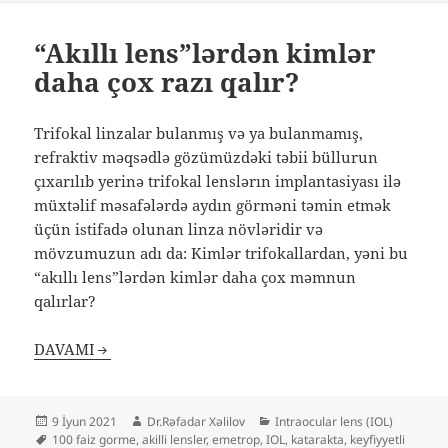
“Akıllı lens”lərdən kimlər
daha çox razı qalır?
Trifokal linzalar bulanmış və ya bulanmamış,
refraktiv məqsədlə gözümüzdəki təbii büllurun
çıxarılıb yerinə trifokal lenslərın implantasiyası ilə
müxtəlif məsafələrdə aydın görməni təmin etmək
üçün istifadə olunan linza növləridir və
mövzumuzun adı da: Kimlər trifokallardan, yəni bu
“akıllı lens”lərdən kimlər daha çox məmnun
qalırlar?
DAVAMI
Yayım
Müəllif
Kateqoriyalar
9 İyun 2021
Dr.Rəfadar Xəlilov
Intraocular lens (IOL)
tarixi
Etiketlər
100 faiz gorme
,
akilli lensler
,
emetrop
,
IOL
,
katarakta
,
keyfiyyetli