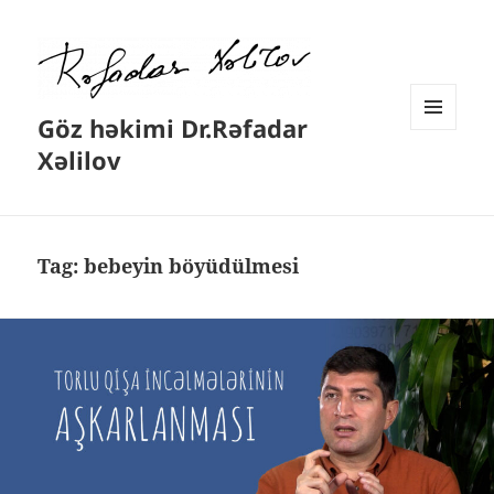
Göz həkimi Dr.Rəfadar
MENYU
Xəlilov
VƏ
VIDCETLƏR
Tag:
bebeyin böyüdülmesi