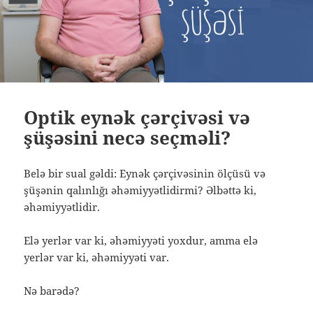
Optik eynək çərçivəsi və
şüşəsini necə seçməli?
Belə bir sual gəldi: Eynək çərçivəsinin ölçüsü və
şüşənin qalınlığı əhəmiyyətlidirmi? Əlbəttə ki,
əhəmiyyətlidir.
Elə yerlər var ki, əhəmiyyəti yoxdur, amma elə
yerlər var ki, əhəmiyyəti var.
Nə barədə?