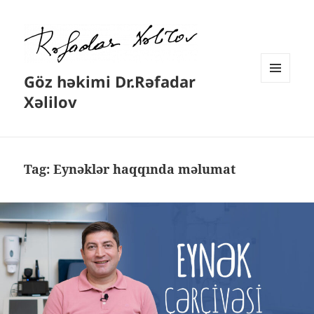
Göz həkimi Dr.Rəfadar
MENYU
Xəlilov
VƏ
VIDCETLƏR
Tag:
Eynəklər haqqında məlumat