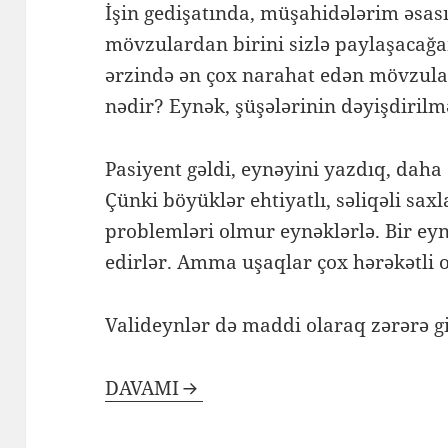
İşin gedişatında, müşahidələrim əsa
mövzulardan birini sizlə paylaşacağa
ərzində ən çox narahat edən mövzula
nədir? Eynək, şüşələrinin dəyişdirilm
Pasiyent gəldi, eynəyini yazdıq, dah
Çünki böyüklər ehtiyatlı, səliqəli sax
problemləri olmur eynəklərlə. Bir eynək
edirlər. Amma uşaqlar çox hərəkətli 
Valideynlər də maddi olaraq zərərə
DAVAMI