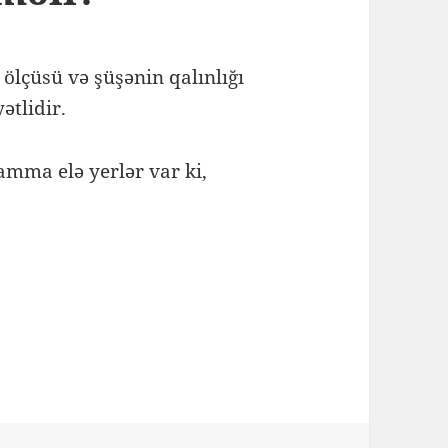
 ölçüsü və şüşənin qalınlığı
ətlidir.
amma elə yerlər var ki,