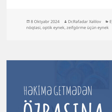
Yayım
Müəllif
K
8 Oktyabr 2024
Dr.Rəfadar Xəlilov
E
tarixi
nöqtəsi
,
optik eynek
,
zeifgörme üçün eynek