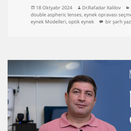
Yayım
Müəllif
18 Oktyabr 2024
Dr.Rəfadar Xəlilov
tarixi
double aspheric lenses
,
eynek opravası seçm
Optik eynək 
eynek Modelleri
,
optik eynek
bir şərh yaz