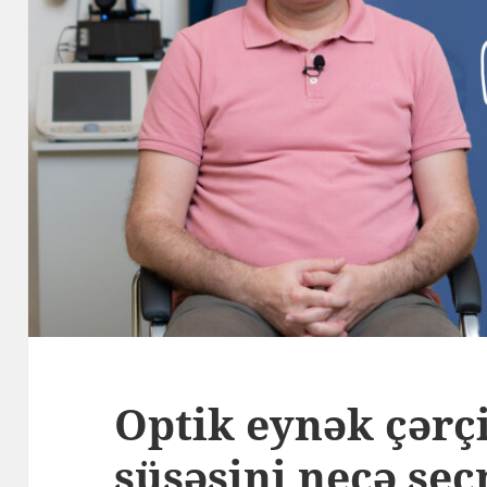
Optik eynək çərçi
şüşəsini necə seç