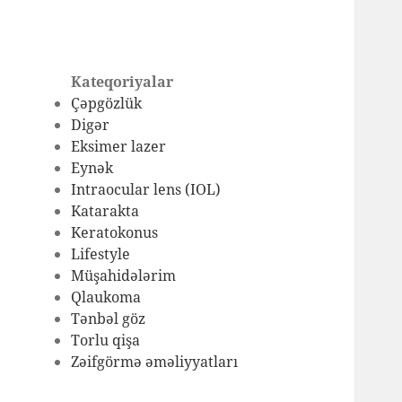
Kateqoriyalar
Çəpgözlük
Digər
Eksimer lazer
Eynək
Intraocular lens (IOL)
Katarakta
Keratokonus
Lifestyle
Müşahidələrim
Qlaukoma
Tənbəl göz
Torlu qişa
Zəifgörmə əməliyyatları