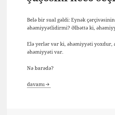
Belə bir sual gəldi: Eynək çərçivəsinin
əhəmiyyətlidirmi? Əlbəttə ki, əhəmiyy
Elə yerlər var ki, əhəmiyyəti yoxdur, 
əhəmiyyəti var.
Nə barədə?
davamı