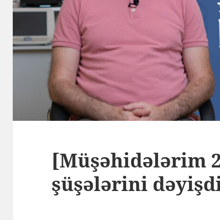
[Müşəhidələrim 2
şüşələrini dəyiş