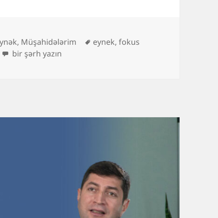
ateqoriyalar
Etiketlər
ynək
,
Müşahidələrim
eynek
,
fokus
[Müşəhidələrim 2]: Eynək şüşələrini dəyişdirmək üçün
bir şərh yazın