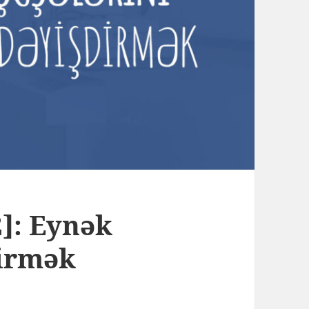
]: Eynək
dirmək