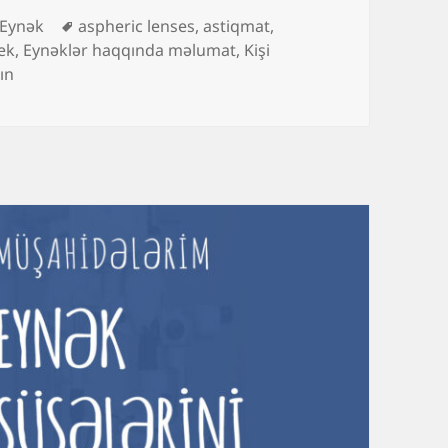
Kateqoriyalar
Etiketlər
Eynək
aspheric lenses
,
astiqmat
,
ek
,
Eynəklər haqqında məlumat
,
Kişi
çərçivəsi və şüşəsini necə seçməli? üçün
ın