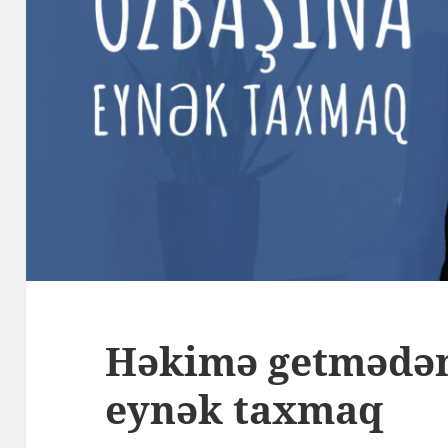
Həkimə getmədən
eynək taxmaq