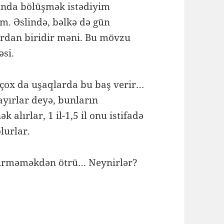
sında bölüşmək istədiyim
m. Əslində, bəlkə də gün
rdan biridir məni. Bu mövzu
əsi.
a çox da uşaqlarda bu baş verir…
layırlar deyə, bunların
 alırlar, 1 il-1,5 il onu istifadə
olurlar.
 girməməkdən ötrü… Neynirlər?