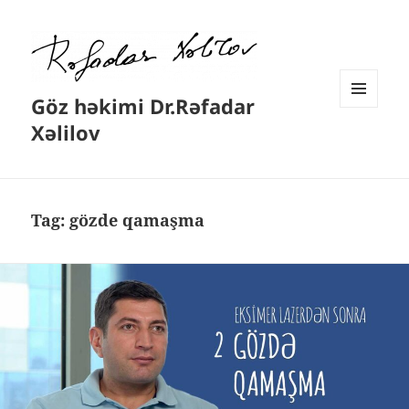
Göz həkimi Dr.Rəfadar
MENYU
Xəlilov
VƏ
VIDCETLƏR
Tag:
gözde qamaşma