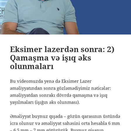
Eksimer lazerdən sonra: 2)
Qamaşma və işıq əks
olunmaları
Bu videomuzda yenə də Eksimer Lazer
əməliyyatından sonra gözləmədiyimiz nəticələr:
əməliyyatdan sonrakı dövrdə qamaşma və işıq
yayılmaları (işığın əks olunması).
Əməliyyat buynuz qışada – gözün qarasının üstündə
icra olunur və əməliyyat sahəsini orta hesabla 6 mm
– 6.5 mm – 7 mm götürürük. Buynuz qişanın