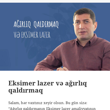
Eksimer lazer və ağırlıq
qaldırmaq
Salam, hər vaxtınız xeyir olsun. Bu gün sizə:
“Ağırlıq qaldırmanın Eksimer lazer əməliyyatının