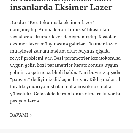
insanlarda Eksimer Lazer
Düzdür “Keratokonusda eksimer lazer”
danışmışdıq. Amma keratokonus şübhəsi olan
xəstələrdə eksimer lazer danışmamışdıq. Xəstələr
eksimer lazer müayinəsinə gəlirlər. Eksimer lazer
müayinəsi zamanı məlum olur: buynuz qişada
relyef problemi var. Bəzi parametrlər keratokonusa
uyğun gəlir, bəzi parametrlər keratokonusa uyğun
gəlmir və qalırıq şübhəli halda. Yəni buynuz qişada
“papyon” dediyimiz dikləşmələr var. Dikləşmələr alt
tərəfdə yuxarıya nisbətən daha böyükdür, daha
yüksəkdir. Gələcəkdə keratokonus olma riski var bu
pasiyentlərdə.
DAVAMI