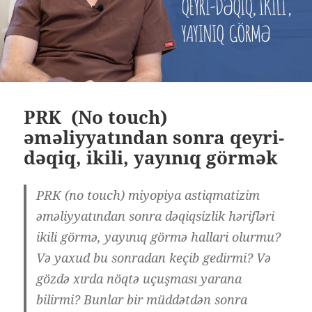
PRK (No touch)
əməliyyatından sonra qeyri-
dəqiq, ikili, yayınıq görmək
PRK (no touch) miyopiya astiqmatizim
əməliyyatından sonra dəqiqsizlik hərifləri
ikili görmə, yayınıq görmə hallari olurmu?
Və yaxud bu sonradan keçib gedirmi? Və
gözdə xırda nöqtə uçuşması yarana
bilirmi? Bunlar bir müddətdən sonra