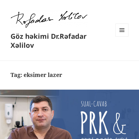
Göz həkimi Dr.Rəfadar
MENYU
Xəlilov
VƏ
VIDCETLƏR
Tag:
eksimer lazer