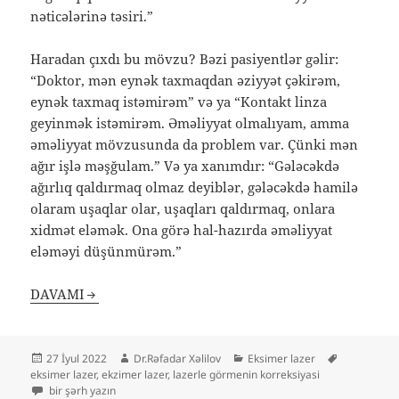
nəticələrinə təsiri.”
Haradan çıxdı bu mövzu? Bəzi pasiyentlər gəlir:
“Doktor, mən eynək taxmaqdan əziyyət çəkirəm,
eynək taxmaq istəmirəm” və ya “Kontakt linza
geyinmək istəmirəm. Əməliyyat olmalıyam, amma
əməliyyat mövzusunda da problem var. Çünki mən
ağır işlə məşğulam.” Və ya xanımdır: “Gələcəkdə
ağırlıq qaldırmaq olmaz deyiblər, gələcəkdə hamilə
olaram uşaqlar olar, uşaqları qaldırmaq, onlara
xidmət eləmək. Ona görə hal-hazırda əməliyyat
eləməyi düşünmürəm.”
DAVAMI
Yayım
Müəllif
Kateqoriyalar
Etiketlər
27 İyul 2022
Dr.Rəfadar Xəlilov
Eksimer lazer
tarixi
eksimer lazer
,
ekzimer lazer
,
lazerle görmenin korreksiyasi
Eksimer lazer və ağırlıq qaldırmaq üçün
bir şərh yazın