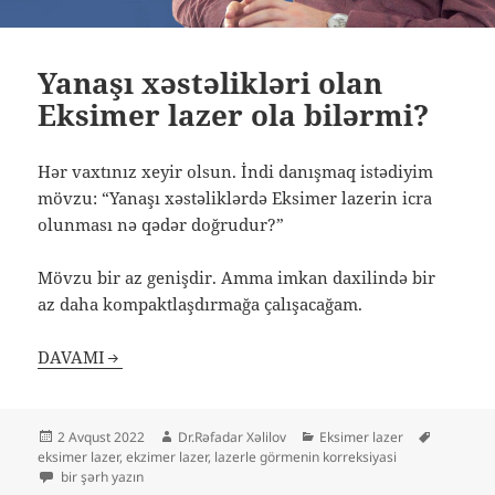
Yanaşı xəstəlikləri olan
Eksimer lazer ola bilərmi?
Hər vaxtınız xeyir olsun. İndi danışmaq istədiyim
mövzu: “Yanaşı xəstəliklərdə Eksimer lazerin icra
olunması nə qədər doğrudur?”
Mövzu bir az genişdir. Amma imkan daxilində bir
az daha kompaktlaşdırmağa çalışacağam.
DAVAMI
Yayım
Müəllif
Kateqoriyalar
Etiketlər
2 Avqust 2022
Dr.Rəfadar Xəlilov
Eksimer lazer
tarixi
eksimer lazer
,
ekzimer lazer
,
lazerle görmenin korreksiyasi
Yanaşı xəstəlikləri olan Eksimer lazer ola bilərmi? üçün
bir şərh yazın