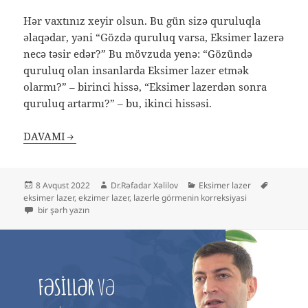
Hər vaxtınız xeyir olsun. Bu gün sizə quruluqla
əlaqədar, yəni “Gözdə quruluq varsa, Eksimer lazerə
necə təsir edər?” Bu mövzuda yenə: “Gözündə
quruluq olan insanlarda Eksimer lazer etmək
olarmı?” – birinci hissə, “Eksimer lazerdən sonra
quruluq artarmı?” – bu, ikinci hissəsi.
DAVAMI
Yayım
Müəllif
Kateqoriyalar
Etiketlər
8 Avqust 2022
Dr.Rəfadar Xəlilov
Eksimer lazer
tarixi
eksimer lazer
,
ekzimer lazer
,
lazerle görmenin korreksiyasi
Eksimer lazer və gözdə quruluq üçün
bir şərh yazın