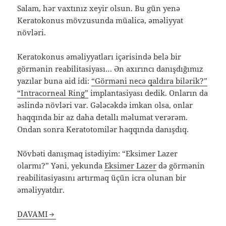
Salam, hər vaxtınız xeyir olsun. Bu gün yenə
Keratokonus mövzusunda müalicə, əməliyyat
növləri.
Keratokonus əməliyyatları içərisində belə bir
görmənin reabilitasiyası… Ən axırıncı danışdığımız
yazılar buna aid idi:
“Görməni necə qaldıra bilərik?”
“Intracorneal
Ring”
implantasiyası dedik. Onların da
əslində növləri var. Gələcəkdə imkan olsa, onlar
haqqında bir az daha detallı məlumat verərəm.
Ondan sonra Keratotomilər haqqında danışdıq.
Növbəti danışmaq istədiyim: “Eksimer Lazer
olarmı?” Yəni, yekunda
Eksimer Lazer
də görmənin
reabilitasiyasını artırmaq üçün icra olunan bir
əməliyyatdır.
DAVAMI