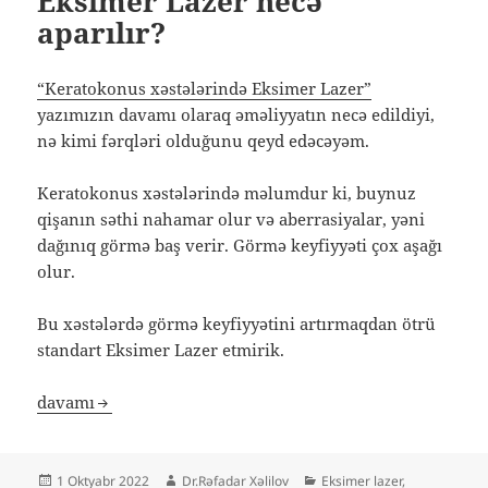
Eksimer Lazer necə
aparılır?
“Keratokonus xəstələrində Eksimer Lazer”
yazımızın davamı olaraq əməliyyatın necə edildiyi,
nə kimi fərqləri olduğunu qeyd edəcəyəm.
Keratokonus xəstələrində məlumdur ki, buynuz
qişanın səthi nahamar olur və aberrasiyalar, yəni
dağınıq görmə baş verir. Görmə keyfiyyəti çox aşağı
olur.
Bu xəstələrdə görmə keyfiyyətini artırmaqdan ötrü
standart Eksimer Lazer etmirik.
davamı
Yayım
Müəllif
Kateqoriyalar
1 Oktyabr 2022
Dr.Rəfadar Xəlilov
Eksimer lazer
,