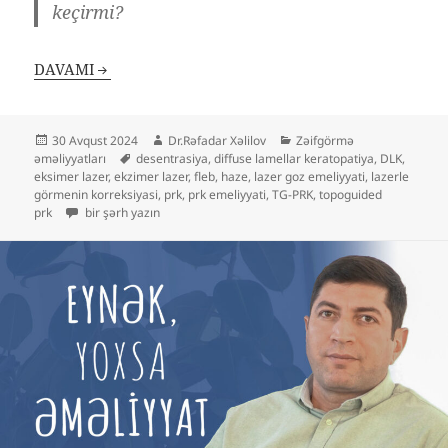
keçirmi?
DAVAMI
Yayım
Müəllif
Kateqoriyalar
30 Avqust 2024
Dr.Rəfadar Xəlilov
Zəifgörmə
tarixi
Etiketlər
əməliyyatları
desentrasiya
,
diffuse lamellar keratopatiya
,
DLK
,
eksimer lazer
,
ekzimer lazer
,
fleb
,
haze
,
lazer goz emeliyyati
,
lazerle
görmenin korreksiyasi
,
prk
,
prk emeliyyati
,
TG-PRK
,
topoguided
PRK (No touch) əməliyyatından sonra qeyri-dəqiq, ikili, yayınıq g
prk
bir şərh yazın