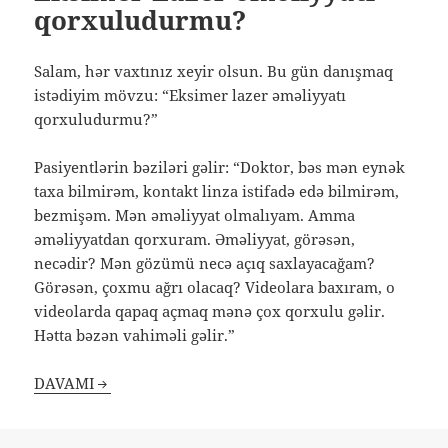
qorxuludurmu?
Salam, hər vaxtınız xeyir olsun. Bu gün danışmaq
istədiyim mövzu: “Eksimer lazer əməliyyatı
qorxuludurmu?”
Pasiyentlərin bəziləri gəlir: “Doktor, bəs mən eynək
taxa bilmirəm, kontakt linza istifadə edə bilmirəm,
bezmişəm. Mən əməliyyat olmalıyam. Amma
əməliyyatdan qorxuram. Əməliyyat, görəsən,
necədir? Mən gözümü necə açıq saxlayacağam?
Görəsən, çoxmu ağrı olacaq? Videolara baxıram, o
videolarda qapaq açmaq mənə çox qorxulu gəlir.
Hətta bəzən vahiməli gəlir.”
DAVAMI