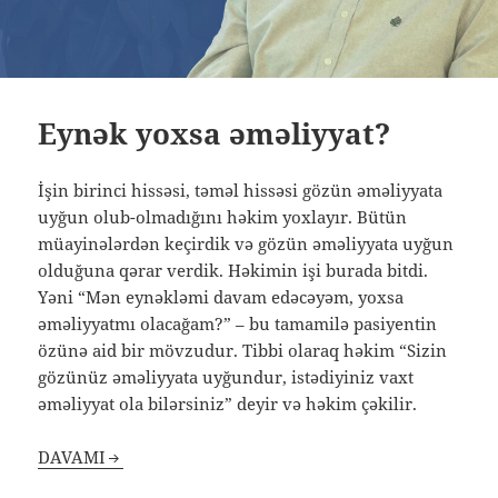
Eynək yoxsa əməliyyat?
İşin birinci hissəsi, təməl hissəsi gözün əməliyyata
uyğun olub-olmadığını həkim yoxlayır. Bütün
müayinələrdən keçirdik və gözün əməliyyata uyğun
olduğuna qərar verdik. Həkimin işi burada bitdi.
Yəni “Mən eynəkləmi davam edəcəyəm, yoxsa
əməliyyatmı olacağam?” – bu tamamilə pasiyentin
özünə aid bir mövzudur. Tibbi olaraq həkim “Sizin
gözünüz əməliyyata uyğundur, istədiyiniz vaxt
əməliyyat ola bilərsiniz” deyir və həkim çəkilir.
DAVAMI