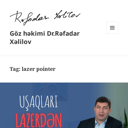
Göz həkimi Dr.Rəfadar
MENYU
Xəlilov
VƏ
VIDCETLƏR
Tag:
lazer pointer