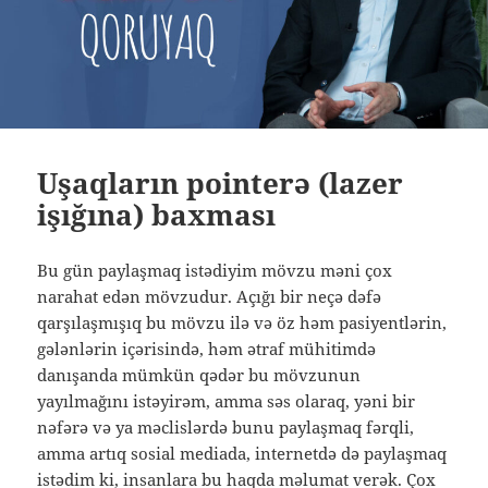
Uşaqların pointerə (lazer
işığına) baxması
Bu gün paylaşmaq istədiyim mövzu məni çox
narahat edən mövzudur. Açığı bir neçə dəfə
qarşılaşmışıq bu mövzu ilə və öz həm pasiyentlərin,
gələnlərin içərisində, həm ətraf mühitimdə
danışanda mümkün qədər bu mövzunun
yayılmağını istəyirəm, amma səs olaraq, yəni bir
nəfərə və ya məclislərdə bunu paylaşmaq fərqli,
amma artıq sosial mediada, internetdə də paylaşmaq
istədim ki, insanlara bu haqda məlumat verək. Çox