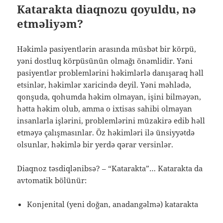
Katarakta diaqnozu qoyuldu, nə
etməliyəm?
Həkimlə pasiyentlərin arasında müsbət bir körpü,
yəni dostluq körpüsünün olmağı önəmlidir. Yəni
pasiyentlər problemlərini həkimlərlə danışaraq həll
etsinlər, həkimlər xaricində deyil. Yəni məhlədə,
qonşuda, qohumda həkim olmayan, işini bilməyən,
hətta həkim olub, amma o ixtisas sahibi olmayan
insanlarla işlərini, problemlərini müzakirə edib həll
etməyə çalışmasınlar. Öz həkimləri ilə ünsiyyətdə
olsunlar, həkimlə bir yerdə qərar versinlər.
Diaqnoz təsdiqlənibsə? – “Katarakta”… Katarakta da
avtomatik bölünür:
Konjenital (yeni doğan, anadangəlmə) katarakta