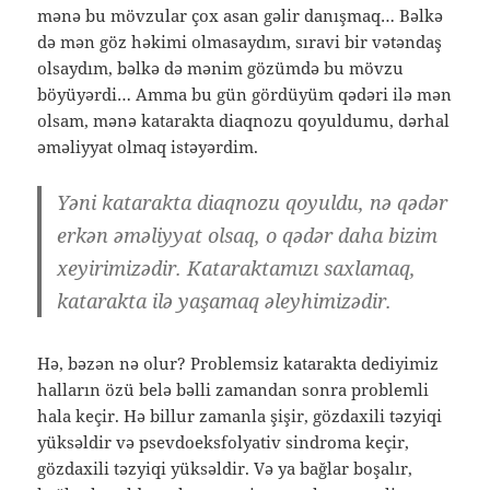
mənə bu mövzular çox asan gəlir danışmaq… Bəlkə
də mən göz həkimi olmasaydım, sıravi bir vətəndaş
olsaydım, bəlkə də mənim gözümdə bu mövzu
böyüyərdi… Amma bu gün gördüyüm qədəri ilə mən
olsam, mənə katarakta diaqnozu qoyuldumu, dərhal
əməliyyat olmaq istəyərdim.
Yəni katarakta diaqnozu qoyuldu, nə qədər
erkən əməliyyat olsaq, o qədər daha bizim
xeyirimizədir. Kataraktamızı saxlamaq,
katarakta ilə yaşamaq əleyhimizədir.
Hə, bəzən nə olur? Problemsiz katarakta dediyimiz
halların özü belə bəlli zamandan sonra problemli
hala keçir. Hə billur zamanla şişir, gözdaxili təzyiqi
yüksəldir və psevdoeksfolyativ sindroma keçir,
gözdaxili təzyiqi yüksəldir. Və ya bağlar boşalır,