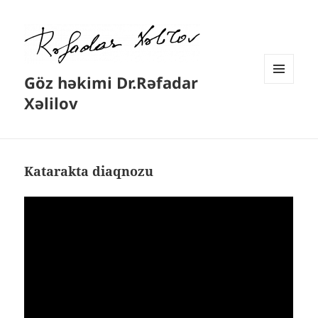
Göz həkimi Dr.Rəfadar
MENYU
Xəlilov
VƏ
VIDCETLƏR
Katarakta diaqnozu