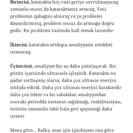
Birincisi,
katarakta heç vaxt geriyə sovrulmayacaq,
zamanla onsuz da kataraktamız artacaq. Yəni
problemin qabağını almırıq və ya problemi
dayandırmırıq, problem onsuz da artmağa doğru
gedir. Bu problemi vaxtında həll etmək lazımdır.
İkincisi,
katarakta artdıqca əməliyyatın müddəti
uzanacaq.
Üçüncüsü,
əməliyyat bir az daha çətinləşəcək. Biz
gözün içərisində ultrasəslə işləyirik. Katarakta nə
qədər sərtləşmiş olarsa, daha çox ultrasəs enerjisi
istifadə edirik. Daha çox ultrasəs enerjisi bərabərdir
daha çox ödem və bu səbəbdən əməliyyatdan
sonrakı periodda xəstənin sağalmağı, reabilitasiyası,
özünün tamamilə təbii hala geri qayıtmağı daha
uzanır.
Mənə görə… Bəlkə, mən işin içindəyəm ona görə