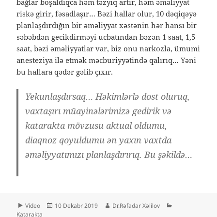
bağlar boşaldıqca həm təzyiq artır, həm əməliyyat
riskə girir, fəsadlaşır… Bəzi hallar olur, 10 dəqiqəyə
planlaşdırdığın bir əməliyyat xəstənin hər hansı bir
səbəbdən gecikdirməyi ucbatından bəzən 1 saat, 1,5
saat, bəzi əməliyyatlar var, biz onu narkozla, ümumi
anesteziya
ilə etmək məcburiyyətində qalırıq… Yəni
bu hallara qədər gəlib çıxır.
Yekunlaşdırsaq… Həkimlərlə dost oluruq,
vaxtaşırı müayinələrimizə gedirik və
katarakta mövzusu aktual oldumu,
diaqnoz qoyuldumu ən yaxın vaxtda
əməliyyatımızı planlaşdırırıq. Bu şəkildə…
Format
Yayım
Müəllif
Kateqoriyalar
Video
10 Dekabr 2019
Dr.Rəfadar Xəlilov
tarixi
Katarakta