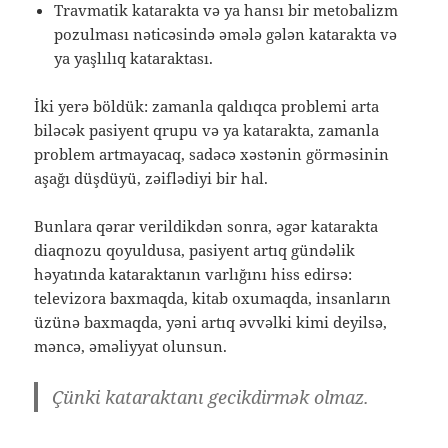
Travmatik katarakta və ya hansı bir metobalizm
pozulması nəticəsində əmələ gələn katarakta və
ya yaşlılıq kataraktası.
İki yerə böldük: zamanla qaldıqca problemi arta
biləcək pasiyent qrupu və ya katarakta, zamanla
problem artmayacaq, sadəcə xəstənin görməsinin
aşağı düşdüyü, zəiflədiyi bir hal.
Bunlara qərar verildikdən sonra, əgər katarakta
diaqnozu qoyuldusa, pasiyent artıq gündəlik
həyatında kataraktanın varlığını hiss edirsə:
televizora baxmaqda, kitab oxumaqda, insanların
üzünə baxmaqda, yəni artıq əvvəlki kimi deyilsə,
məncə, əməliyyat olunsun.
Çünki kataraktanı gecikdirmək olmaz.