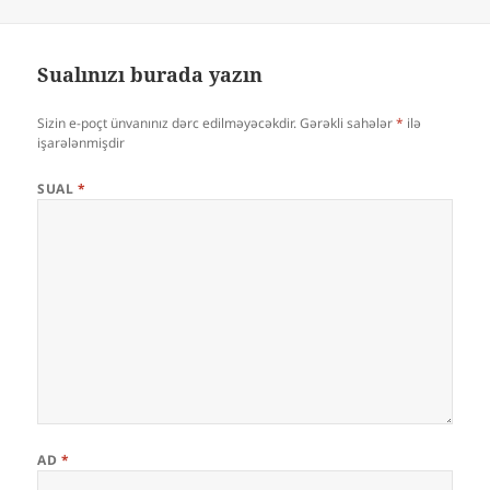
Sualınızı burada yazın
Sizin e-poçt ünvanınız dərc edilməyəcəkdir.
Gərəkli sahələr
*
ilə
işarələnmişdir
SUAL
*
AD
*