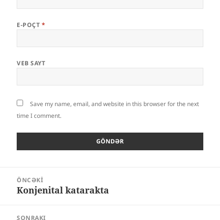
E-POÇT
*
VEB SAYT
Save my name, email, and website in this browser for the next
time I comment.
Yazı
ÖNCƏKI
naviqasiyası
Konjenital katarakta
Öncəki
yazı:
SONRAKI