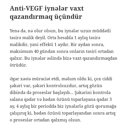
Anti-VEGF iynələr vaxt
qazandırmaq üçündür
Yenə də, nə olur olsun, bu iynələr uzun müddətli
təsirə malik deyil. Orta hesabla 1 aylıq təsirə
malikdir, yəni effekti 1 aydır. Bir aydan sonra,
maksimum 40 gündən sonra onların təsiri ortadan
qalxır. Bu iynələr əslində bizə vaxt qazandırmaqdan
ötrüdür.
Əgər xəstə müraciət etdi, məlum oldu ki, çox ciddi
şəkəri var, şəkəri kontrolsuzdur, artıq gözün
dibində də proseslər başlayıb… Şəkərini kontrola
salana qədər və bədən özünü toparlayana qədər 3
ay, 4 aylıq bir periodda biz iynələrlə gözü qorumağa
çalışırıq ki, bədən özünü toparlayandan sonra artıq
o proseslər ortadan qalxmış olsun.