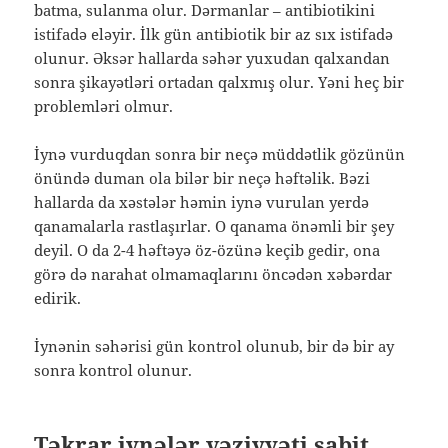
batma, sulanma olur. Dərmanlar – antibiotikini
istifadə eləyir. İlk gün antibiotik bir az sıx istifadə
olunur. Əksər hallarda səhər yuxudan qalxandan
sonra şikayətləri ortadan qalxmış olur. Yəni heç bir
problemləri olmur.
İynə vurduqdan sonra bir neçə müddətlik gözünün
önündə duman ola bilər bir neçə həftəlik. Bəzi
hallarda da xəstələr həmin iynə vurulan yerdə
qanamalarla rastlaşırlar. O qanama önəmli bir şey
deyil. O da 2-4 həftəyə öz-özünə keçib gedir, ona
görə də narahat olmamaqlarını öncədən xəbərdar
edirik.
İynənin səhərisi gün kontrol olunub, bir də bir ay
sonra kontrol olunur.
Təkrar iynələr vəziyyəti sabit