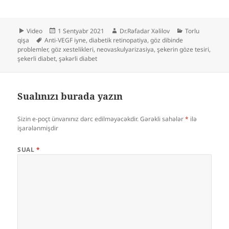
Format
Yayım
Müəllif
Kateqoriyalar
Video
1 Sentyabr 2021
Dr.Rəfadar Xəlilov
Torlu
Etiketlər
tarixi
qişa
Anti-VEGF iyne
,
diabetik retinopatiya
,
göz dibinde
problemler
,
göz xestelikleri
,
neovaskulyarizasiya
,
şekerin göze tesiri
,
şekerli diabet
,
şəkərli diabet
Sualınızı burada yazın
Sizin e-poçt ünvanınız dərc edilməyəcəkdir.
Gərəkli sahələr
*
ilə
işarələnmişdir
SUAL
*