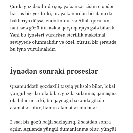
Çünki göz daxilində şüşəyə bənzər cisim o qədər
həssas bir yerdir ki, oraya kənardan bir dənə də
bakteriya düşsə, endoftolmit və Allah qorusun,
nəticədə gözü itirməklə qarşı-qarşıya gələ bilərik.
Yəni bu iynələri vurarkən sterillik maksimal
səviyyədə olunmalıdır və özəl, xüsusi bir şəraitdə
bu iynə vurulmalıdır.
İynədən sonraki proseslər
Qısamüddətli gözdaxili təzyiq yüksələ bilər, lokal
yüngül ağrılar ola bilər, gözdə sulanma, qamaşma
ola bilər necə ki, bu qaynağa baxanda gözdə
əlamətlər olur, həmin əlamətlər ola bilər.
2 saat biz gözü bağlı saxlayırıq, 2 saatdan sonra
açılır. Açılanda yüngül dumanlanma olur, yüngül