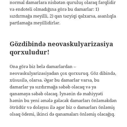
normal damarlara nisbətən quruluş olaraq fərqlidir
və endoteli olmadığına görə bu damarlar: 1)
sızdırmağa meyilli, 2) qan təzyiqi qalxarsa, asanlıqla
partlamağa meyillidirlər.
Gözdibində neovaskulyarizasiya
qorxuludur!
Ona görə biz belə damarlardan –
neovaskulyarizasiyadan çox qorxuruq. Göz dibində,
xüsusilə, olarsa. Əgər bu damarlar varsa, bu
damarlar ya sızdırmağa səbəb olacaq və ya
qanamaya səbəb olacaq. İynənin də mahiyyəti
həmin bu yeni əmələ gələcək damarları önləməkdən
ötrüdür və dolayısı ilə əgər biz o damarları önləmiş
olsaq ödemi, ikinci də qanamaları önləmiş olacağıq.