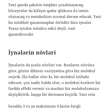
Yəni qanda şəkərin miqdarı çoxalmayacaq,
hüceyrələr də kifayət qədər qlükoza ilə təmin
olunacaq və metabolizm normal davam edəcək. Yəni
bu müddəti qazanmaqdan ötrüdür bizə iynələr.
Yoxsa iynələr müalicə edici deyil, vaxt
qazandırıcıdır.
İynələrin növləri
İynələrin də çoxlu növləri var. Bunların növünə
görə, gözün dibinin vəziyyətinə görə biz molekul
seçirik. Elə hallar olur ki, bir molekul istifadə
edirsən, çox nadir halda olur, o molekul konkret bir
fərddə effekt vermir və məcbur biz molekulumuzu
dəyişdiririk, başqa bir dərmana keçirik. Yəni orta
hesabla 3 və ya maksimum 4 bizim fərqli