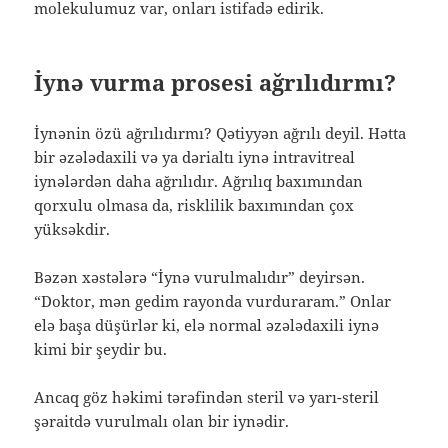
molekulumuz var, onları istifadə edirik.
İynə vurma prosesi ağrılıdırmı?
İynənin özü ağrılıdırmı? Qətiyyən ağrılı deyil. Hətta
bir əzələdaxili və ya dərialtı iynə intravitreal
iynələrdən daha ağrılıdır. Ağrılıq baxımından
qorxulu olmasa da, risklilik baxımından çox
yüksəkdir.
Bəzən xəstələrə “İynə vurulmalıdır” deyirsən.
“Doktor, mən gedim rayonda vurduraram.” Onlar
elə başa düşürlər ki, elə normal əzələdaxili iynə
kimi bir şeydir bu.
Ancaq göz həkimi tərəfindən steril və yarı-steril
şəraitdə vurulmalı olan bir iynədir.