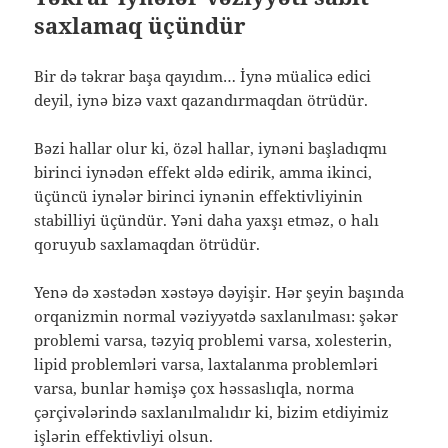
saxlamaq üçündür
Bir də təkrar başa qayıdım… İynə müalicə edici
deyil, iynə bizə vaxt qazandırmaqdan ötrüdür.
Bəzi hallar olur ki, özəl hallar, iynəni başladıqmı
birinci iynədən effekt əldə edirik, amma ikinci,
üçüncü iynələr birinci iynənin effektivliyinin
stabilliyi üçündür. Yəni daha yaxşı etməz, o halı
qoruyub saxlamaqdan ötrüdür.
Yenə də xəstədən xəstəyə dəyişir. Hər şeyin başında
orqanizmin normal vəziyyətdə saxlanılması: şəkər
problemi varsa, təzyiq problemi varsa, xolesterin,
lipid problemləri varsa, laxtalanma problemləri
varsa, bunlar həmişə çox həssaslıqla, norma
çərçivələrində saxlanılmalıdır ki, bizim etdiyimiz
işlərin effektivliyi olsun.