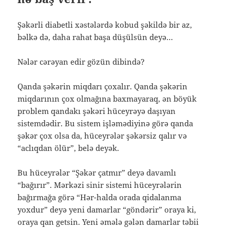
Şəkərli diabetli xəstələrdə kobud şəkildə bir az,
bəlkə də, daha rahat başa düşülsün deyə…
Nələr cərəyan edir gözün dibində?
Qanda şəkərin miqdarı çoxalır. Qanda şəkərin
miqdarının çox olmağına baxmayaraq, ən böyük
problem qandakı şəkəri hüceyrəyə daşıyan
sistemdədir. Bu sistem işləmədiyinə görə qanda
şəkər çox olsa da, hüceyrələr şəkərsiz qalır və
“aclıqdan ölür”, belə deyək.
Bu hüceyrələr “Şəkər çatmır” deyə davamlı
“bağırır”. Mərkəzi sinir sistemi hüceyrələrin
bağırmağa görə “Hər-halda orada qidalanma
yoxdur” deyə yeni damarlar “göndərir” oraya ki,
oraya qan getsin. Yeni əmələ gələn damarlar təbii