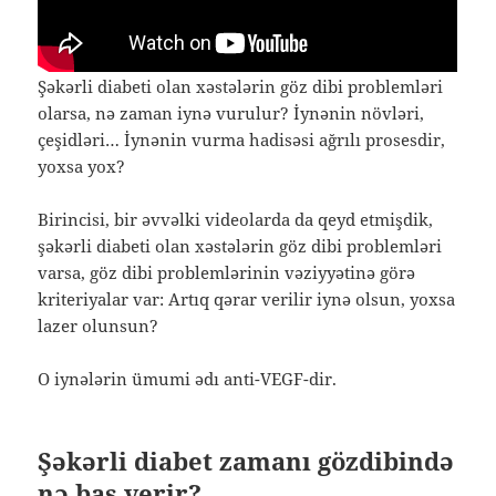
Şəkərli diabeti olan xəstələrin göz dibi problemləri
olarsa, nə zaman iynə vurulur? İynənin növləri,
çeşidləri… İynənin vurma hadisəsi ağrılı prosesdir,
yoxsa yox?
Birincisi, bir əvvəlki videolarda da qeyd etmişdik,
şəkərli diabeti olan xəstələrin göz dibi problemləri
varsa, göz dibi problemlərinin vəziyyətinə görə
kriteriyalar var: Artıq qərar verilir iynə olsun, yoxsa
lazer olunsun?
O iynələrin ümumi ədı anti-VEGF-dir.
Şəkərli diabet zamanı gözdibində
nə baş verir?