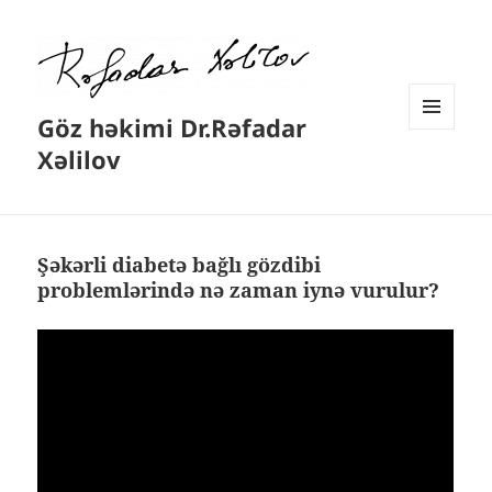
Göz həkimi Dr.Rəfadar
MENYU
Xəlilov
VƏ
VIDCETLƏR
Şəkərli diabetə bağlı gözdibi
problemlərində nə zaman iynə vurulur?