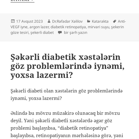
Yayım
Müəllif
Kateqoriyalar
Etiketlər
17 Avqust 2023
Dr.Rəfadar Xəlilov
Katarakta
Anti-
tarixi
VEGF iyne
,
argon lazer
,
diabetik retinopatiya
,
mirvari suyu
,
şekerin
Katarakta ilə yanaşı xəstəliklər: Şəkər xəstəl
göze tesiri
,
şekerli diabet
bir şərh yazın
Şəkərli diabetik xəstələrin
göz problemlərində iynəmi,
yoxsa lazermi?
Şəkərli diabeti olan xəstələrin göz problemlərində
iynəmi, yoxsa lazermi?
Əslində bu mövzu müzakirə olunacaq bir mövzu
deyil. Yəni şəkərli diabetli xəstələrdə əgər göz
problemi başlayıbsa, “diabetik retinopatiya”
başlayıbsa, retinopatiyanın mərhələsinə görə, yəni