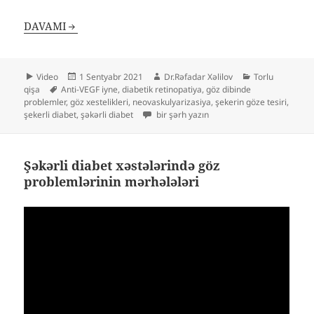
DAVAMI
Format
Yayım
Müəllif
Kateqoriyalar
Video
1 Sentyabr 2021
Dr.Rəfadar Xəlilov
Torlu
Etiketlər
tarixi
qişa
Anti-VEGF iyne
,
diabetik retinopatiya
,
göz dibinde
problemler
,
göz xestelikleri
,
neovaskulyarizasiya
,
şekerin göze tesiri
,
Şəkərli diabetə bağlı gözdibi problemlər
şekerli diabet
,
şəkərli diabet
bir şərh yazın
Şəkərli diabet xəstələrində göz
problemlərinin mərhələləri