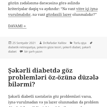
gözün zədələnmə dərəcəsinə görə əslində
kriteriyalar dəqiq və aydındır: “Nə vaxt
vitre içi iynə
vurulmalıdır
, nə vaxt
gözdaxili lazer
olunmalıdır?”
DAVAMI
Yayım
Müəllif
Kateqoriyalar
Etiketlər
25 Sentyabr 2021
Dr.Rəfadar Xəlilov
Torlu qişa
tarixi
diabetik retinopatiya
,
şekerin göze tesiri
,
şekerli diabet
,
şəkərli
Şəkərli diabetik xəstələrin göz problemlərində iynəmi, yoxsa l
diabet
bir şərh yazın
Şəkərli diabetdə göz
problemləri öz-özünə düzələ
bilərmi?
Şəkərli diabetli xəstələrin göz problemləri varsa,
iynə vurulmadan və ya lazer olunmadan da problem