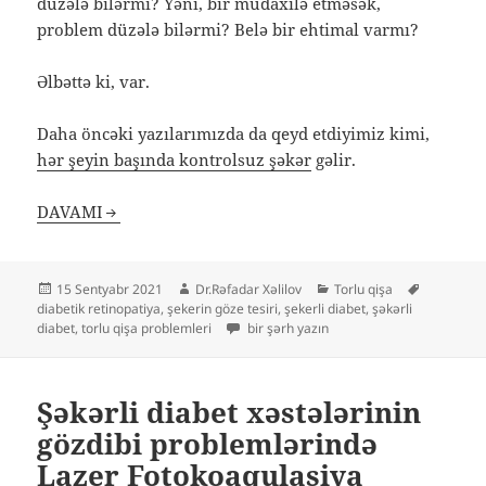
düzələ bilərmi? Yəni, bir müdaxilə etməsək,
problem düzələ bilərmi? Belə bir ehtimal varmı?
Əlbəttə ki, var.
Daha öncəki yazılarımızda da qeyd etdiyimiz kimi,
hər şeyin başında kontrolsuz şəkər
gəlir.
DAVAMI
Yayım
Müəllif
Kateqoriyalar
Etiketlər
15 Sentyabr 2021
Dr.Rəfadar Xəlilov
Torlu qişa
tarixi
diabetik retinopatiya
,
şekerin göze tesiri
,
şekerli diabet
,
şəkərli
Şəkərli diabetdə göz problemləri öz-özü
diabet
,
torlu qişa problemleri
bir şərh yazın
Şəkərli diabet xəstələrinin
gözdibi problemlərində
Lazer Fotokoaqulasiya