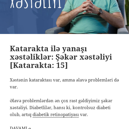
Katarakta ilə yanaşı
xəstəliklər: Şəkər xəstəliyi
[Katarakta: 15]
Xəstənin kataraktası var, amma əlavə problemləri də
var.
Əlavə problemlərdən ən çox rast gəldiyimiz şəkər
xəstəliyi. Diabetlilər, hansı ki, kontrolsuz diabeti
olub, artıq
diabetik retinopatiyası
var.
DAVAMI