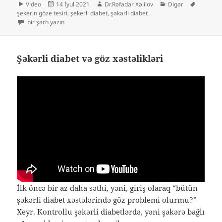
Format
Yayım
Müəllif
Kateqoriyalar
Etiketlər
Video
14 İyul 2021
Dr.Rəfadar Xəlilov
Digər
tarixi
şekerin göze tesiri
,
şekerli diabet
,
şəkərli diabet
Şəkərli diabet xəstələrində göz problemlərinin mərhələləri üçün
bir şərh yazın
Şəkərli diabet və göz xəstəlikləri
İlk öncə bir az daha səthi, yəni, giriş olaraq “bütün
şəkərli diabet xəstələrində göz problemi olurmu?”
Xeyr. Kontrollu şəkərli diabetlərdə, yəni şəkərə bağlı