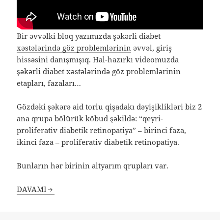
Bir əvvəlki bloq yazımızda
şəkərli diabet
xəstələrində göz problemlərinin
əvvəl, giriş
hissəsini danışmışıq. Hal-hazırkı videomuzda
şəkərli diabet xəstələrində göz problemlərinin
etapları, fazaları…
Gözdəki şəkərə aid torlu qişadakı dəyişiklikləri biz 2
ana qrupa bölürük köbud şəkildə: “qeyri-
proliferativ diabetik retinopatiya” – birinci faza,
ikinci faza – proliferativ diabetik retinopatiya.
Bunların hər birinin altyarım qrupları var.
DAVAMI