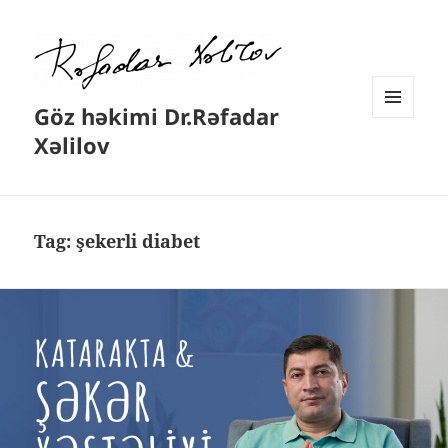
Göz həkimi Dr.Rəfadar
MENYU
Xəlilov
VƏ
VIDCETLƏR
Tag:
şekerli diabet