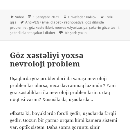
Format
Yayım
Müəllif
Kateqoriyalar
Video
1 Sentyabr 2021
Dr.Rəfadar Xəlilov
Torlu
Etiketlər
tarixi
qişa
Anti-VEGF iyne
,
diabetik retinopatiya
,
göz dibinde
problemler
,
göz xestelikleri
,
neovaskulyarizasiya
,
şekerin göze tesiri
,
Şəkərli diabetə bağlı gözdibi problemlər
şekerli diabet
,
şəkərli diabet
bir şərh yazın
Göz xəstəliyi yoxsa
nevroloji problem
Uşaqlarda göz problemləri ilə yanaşı nevroloji
problemlər olarsa, necə davranmaq lazımdır? Yəni
göz xəstəlikləri ilə nevroloji problemlərin ortaq
nöqtəsi varmı? Xüsusilə də, uşaqlarda…
Əlbəttə ki, böyüklərdə fərqli gedir, uşaqlarda fərqli
gedir. Gözün bir görmə orqanı kimi kamera sistemi
var, optik sistem. Daha sonra görüntü sinir