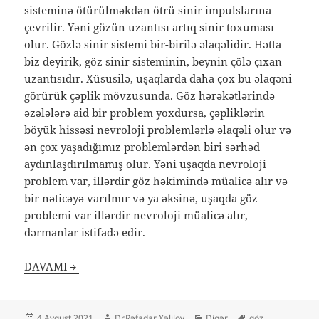
sisteminə ötürülməkdən ötrü sinir impulslarına
çevrilir. Yəni gözün uzantısı artıq sinir toxuması
olur. Gözlə sinir sistemi bir-birilə əlaqəlidir. Hətta
biz deyirik, göz sinir sisteminin, beynin çölə çıxan
uzantısıdır. Xüsusilə, uşaqlarda daha çox bu əlaqəni
görürük çəplik mövzusunda. Göz hərəkətlərində
əzələlərə aid bir problem yoxdursa, çəpliklərin
böyük hissəsi nevroloji problemlərlə əlaqəli olur və
ən çox yaşadığımız problemlərdən biri sərhəd
aydınlaşdırılmamış olur. Yəni uşaqda nevroloji
problem var, illərdir göz həkimində müalicə alır və
bir nəticəyə varılmır və ya əksinə, uşaqda göz
problemi var illərdir nevroloji müalicə alır,
dərmanlar istifadə edir.
DAVAMI
Yayım
Müəllif
Kateqoriyalar
Etiketlər
4 Avqust 2021
Dr.Rəfadar Xəlilov
Digər
göz