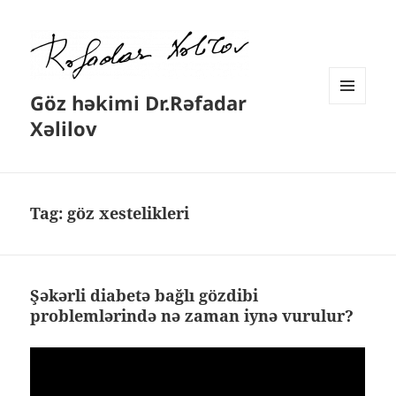
Göz həkimi Dr.Rəfadar
MENYU
Xəlilov
VƏ
VIDCETLƏR
Tag:
göz xestelikleri
Şəkərli diabetə bağlı gözdibi
problemlərində nə zaman iynə vurulur?