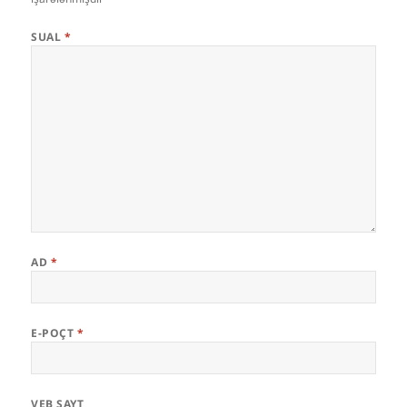
SUAL
*
AD
*
E-POÇT
*
VEB SAYT