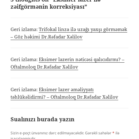
zəifgörmənin korreksiyası”
Geri izləmə:
Trifokal linza ilə uzağı yaxşı görməmək
– Göz həkimi Dr.Rəfadar Xəlilov
Geri izləmə:
Eksimer lazerin nəticəsi qalıcıdırmı? –
Oftalmoloq Dr.Rəfadar Xəlilov
Geri izləmə:
Eksimer lazer əməliyyatı
təhlükəlidirmi? – Oftalmoloq Dr.Rəfadar Xəlilov
Sualınızı burada yazın
Sizin e-poçt ünvanınız dərc edilməyəcəkdir.
Gərəkli sahələr
*
ilə
işarələnmişdir