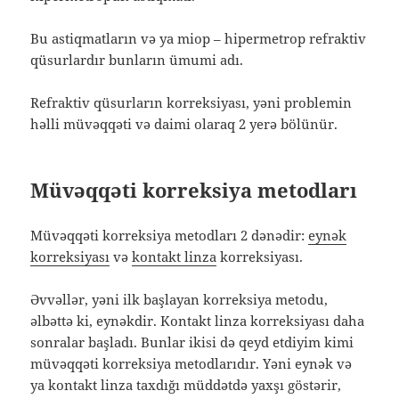
Bu astiqmatların və ya miop – hipermetrop refraktiv
qüsurlardır bunların ümumi adı.
Refraktiv qüsurların korreksiyası, yəni problemin
həlli müvəqqəti və daimi olaraq 2 yerə bölünür.
Müvəqqəti korreksiya metodları
Müvəqqəti korreksiya metodları 2 dənədir:
eynək
korreksiyası
və
kontakt linza
korreksiyası.
Əvvəllər, yəni ilk başlayan korreksiya metodu,
əlbəttə ki, eynəkdir. Kontakt linza korreksiyası daha
sonralar başladı. Bunlar ikisi də qeyd etdiyim kimi
müvəqqəti korreksiya metodlarıdır. Yəni eynək və
ya kontakt linza taxdığı müddətdə yaxşı göstərir,