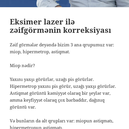
Eksimer lazer ilə
zəifgörmənin korreksiyası
Zəif görmələr deyəndə bizim 3 ana qrupumuz var:
miop, hipermetrop, astiqmat.
Miop nədir?
Yaxını yaxşı görürlər, uzağı pis görürlər.
Hipermetrop yaxını pis görür, uzağı yaxşı görürlər.
Astiqmat görüntü kəmiyyət olaraq bir şeylər var,
amma keyfiyyət olaraq çox bərbaddır, dağınıq
görüntü var.
Və bunların da alt qrupları var: miopun astiqmatı,
hipermetropun astiqmatı.