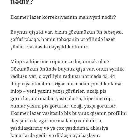
nədir?
Eksimer lazer korreksiyasının mahiyyəti nədir?
Buynuz qişa ki var, bizim gözümüzün ön təbəqəsi,
şəffaf təbəqə, həmin təbəqənin profilində lazer
şüaları vasitəsilə dəyişiklik olunur.
Miop və hipermetropu necə düşünmək olar?
Gözümüzün önündə buynuz qişa var, onun əyrilik
radiusu var, o əyriliyin radiusu normada 43, 44
dioptriya olmalıdır. Əgər normadan çox dik olarsa,
miop – yəni yaxını yaxşı görürlər, uzağı pis
görürlər, normadan yastı olarsa, hipermetrop –
bunlar yaxını pis görürlər, uzağı yaxşı görürlər.
Eksimer lazer vasitəsilə biz buynuz qişanın profilini
dəyişdiririk, əgər normadan çox dikdirsə,
yasdılaşdırırıq və ya çox yasdıdırsa, ablasiya
kənarlarda gedir və dikləşməyə başlayır.