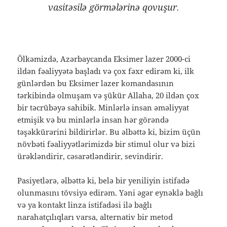
vasitəsilə görmələrinə qovuşur.
Ölkəmizdə, Azərbaycanda Eksimer lazer 2000-ci
ildən fəaliyyətə başladı və çox fəxr edirəm ki, ilk
günlərdən bu Eksimer lazer komandasının
tərkibində olmuşam və şükür Allaha, 20 ildən çox
bir təcrübəyə sahibik. Minlərlə insan əməliyyat
etmişik və bu minlərlə insan hər görəndə
təşəkkürərini bildirirlər. Bu əlbəttə ki, bizim üçün
növbəti fəaliyyətlərimizdə bir stimul olur və bizi
ürəkləndirir, cəsarətləndirir, sevindirir.
Pasiyetlərə, əlbəttə ki, belə bir yeniliyin istifadə
olunmasını tövsiyə edirəm. Yəni əgər eynəklə bağlı
və ya kontakt linza istifadəsi ilə bağlı
narahatçılıqları varsa, alternativ bir metod