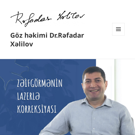
Göz həkimi Dr.Rəfadar
MENYU
Xəlilov
VƏ
VIDCETLƏR