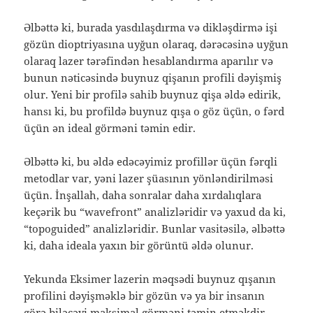
Əlbəttə ki, burada yasdılaşdırma və dikləşdirmə işi
gözün dioptriyasına uyğun olaraq, dərəcəsinə uyğun
olaraq lazer tərəfindən hesablandırma aparılır və
bunun nəticəsində buynuz qişanın profili dəyişmiş
olur. Yeni bir profilə sahib buynuz qişa əldə edirik,
hansı ki, bu profildə buynuz qışa o göz üçün, o fərd
üçün ən ideal görməni təmin edir.
Əlbəttə ki, bu əldə edəcəyimiz profillər üçün fərqli
metodlar var, yəni lazer şüasının yönləndirilməsi
üçün. İnşallah, daha sonralar daha xırdalıqlara
keçərik bu “wavefront” analizləridir və yaxud da ki,
“topoguided” analizləridir. Bunlar vasitəsilə, əlbəttə
ki, daha ideala yaxın bir görüntü əldə olunur.
Yekunda Eksimer lazerin məqsədi buynuz qışanın
profilini dəyişməklə bir gözün və ya bir insanın
görə biləcəyi maksimal görməni təmin etməkdir.