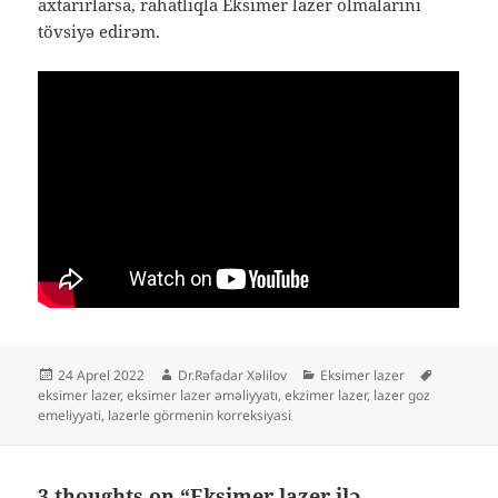
axtarırlarsa, rahatlıqla Eksimer lazer olmalarını
tövsiyə edirəm.
Yayım
Müəllif
Kateqoriyalar
Etiketlər
24 Aprel 2022
Dr.Rəfadar Xəlilov
Eksimer lazer
tarixi
eksimer lazer
,
eksimer lazer əməliyyatı
,
ekzimer lazer
,
lazer goz
emeliyyati
,
lazerle görmenin korreksiyasi
3 thoughts on “Eksimer lazer ilə