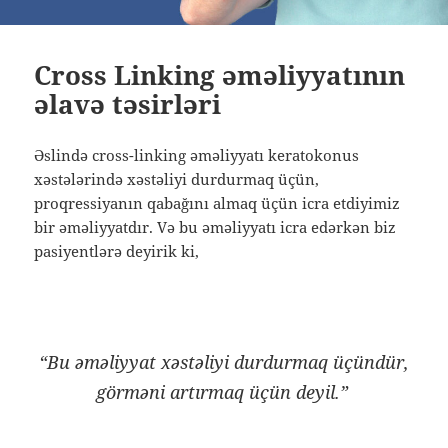
Cross Linking əməliyyatının
əlavə təsirləri
Əslində cross-linking əməliyyatı keratokonus
xəstələrində xəstəliyi durdurmaq üçün,
proqressiyanın qabağını almaq üçün icra etdiyimiz
bir əməliyyatdır. Və bu əməliyyatı icra edərkən biz
pasiyentlərə deyirik ki,
“Bu əməliyyat xəstəliyi durdurmaq üçündür,
görməni artırmaq üçün deyil.”