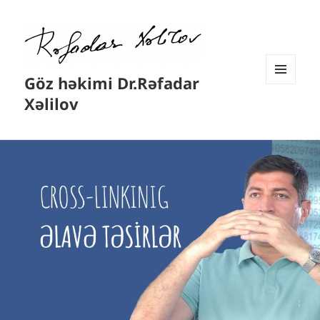
Göz həkimi Dr.Rəfadar
MENYU
Xəlilov
VƏ
VIDCETLƏR