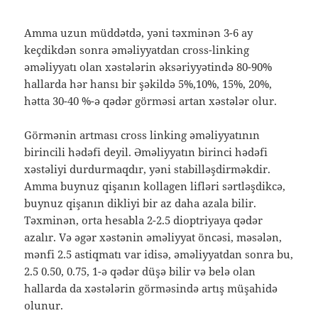
Amma uzun müddətdə, yəni təxminən 3-6 ay
keçdikdən sonra əməliyyatdan cross-linking
əməliyyatı olan xəstələrin əksəriyyətində 80-90%
hallarda hər hansı bir şəkildə 5%,10%, 15%, 20%,
hətta 30-40 %-ə qədər görməsi artan xəstələr olur.
Görmənin artması cross linking əməliyyatının
birincili hədəfi deyil. Əməliyyatın birinci hədəfi
xəstəliyi durdurmaqdır, yəni stabilləşdirməkdir.
Amma buynuz qişanın kollagen lifləri sərtləşdikcə,
buynuz qişanın dikliyi bir az daha azala bilir.
Təxminən, orta hesabla 2-2.5 dioptriyaya qədər
azalır. Və əgər xəstənin əməliyyat öncəsi, məsələn,
mənfi 2.5 astiqmatı var idisə, əməliyyatdan sonra bu,
2.5 0.50, 0.75, 1-ə qədər düşə bilir və belə olan
hallarda da xəstələrin görməsində artış müşahidə
olunur.