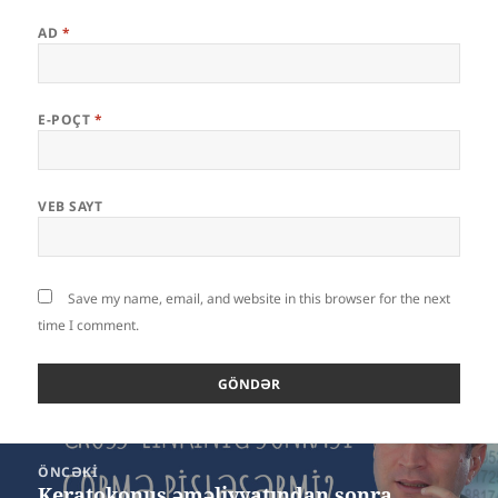
AD
*
E-POÇT
*
VEB SAYT
Save my name, email, and website in this browser for the next
time I comment.
Yazı
ÖNCƏKI
naviqasiyası
Keratokonus əməliyyatından sonra
Öncəki