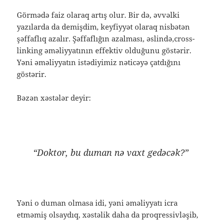
Görmədə faiz olaraq artış olur. Bir də, əvvəlki
yazılarda da demişdim, keyfiyyət olaraq nisbətən
şəffaflıq azalır. Şəffaflığın azalması, əslində,cross-
linking əməliyyatının effektiv olduğunu göstərir.
Yəni əməliyyatın istədiyimiz nəticəyə çatdığını
göstərir.
Bəzən xəstələr deyir:
“Doktor, bu duman nə vaxt gedəcək?”
Yəni o duman olmasa idi, yəni əməliyyatı icra
etməmiş olsaydıq, xəstəlik daha da proqressivləşib,