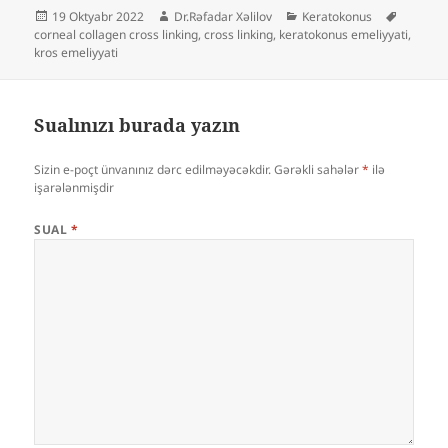
Yayım
Müəllif
Kateqoriyalar
Etiketlər
19 Oktyabr 2022
Dr.Rəfadar Xəlilov
Keratokonus
tarixi
corneal collagen cross linking
,
cross linking
,
keratokonus emeliyyati
,
kros emeliyyati
Sualınızı burada yazın
Sizin e-poçt ünvanınız dərc edilməyəcəkdir.
Gərəkli sahələr
*
ilə
işarələnmişdir
SUAL
*