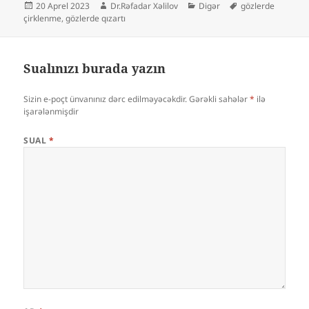
Yayım
Müəllif
Kateqoriyalar
Etiketlər
20 Aprel 2023
Dr.Rəfadar Xəlilov
Digər
gözlerde
tarixi
çirklenme
,
gözlerde qızartı
Sualınızı burada yazın
Sizin e-poçt ünvanınız dərc edilməyəcəkdir.
Gərəkli sahələr
*
ilə
işarələnmişdir
SUAL
*