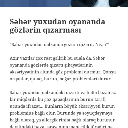
Səhər yuxudan oyananda
gözlərin qızarması
“Səhər yuxudan qalxanda gözüm qızarır. Niyə?”
Axır vaxtlar çox rast gəlirik bu suala da. Səhər
oyananda gözlərdə qızartı şikayətlərinin
əksəriyyətinin altında göz problemi durmur. Qonşu
orqanlar, qulaq, burun, boğaz problemləri durur.
Səhər yuxudan qalxandakı qızartı və hətta bəzən az
bir miqdarda bu göz qapaqlarının burun tərəfi
ucunda ifrazat… Bunların böyük əksəriyyəti burun
probleminə bağlı olur. Burunda ya soyuqdəyməyə
bağlı olaraq, ya allergik rinitə bağlı olaraq burunun
daxilindəki hava cərəyanına maneçilik törədici nə