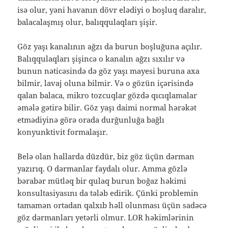
isə olur, yəni havanın dövr elədiyi o boşluq daralır,
balacalaşmış olur, balıqqulaqları şişir.
Göz yaşı kanalının ağzı da burun boşluğuna açılır.
Balıqqulaqları şişincə o kanalın ağzı sıxılır və
bunun nəticəsində də göz yaşı mayesi buruna axa
bilmir, lavaj oluna bilmir. Və o gözün içərisində
qalan balaca, mikro tozcuqlar gözdə qıcıqlamalar
əmələ gətirə bilir. Göz yaşı daimi normal hərəkət
etmədiyinə görə orada durğunluğa bağlı
konyunktivit formalaşır.
Belə olan hallarda düzdür, biz göz üçün dərman
yazırıq. O dərmanlar faydalı olur. Amma gözlə
bərabər mütləq bir qulaq burun boğaz həkimi
konsultasiyasını da tələb edirik. Çünki problemin
tamamən ortadan qalxıb həll olunması üçün sadəcə
göz dərmanları yetərli olmur. LOR həkimlərinin