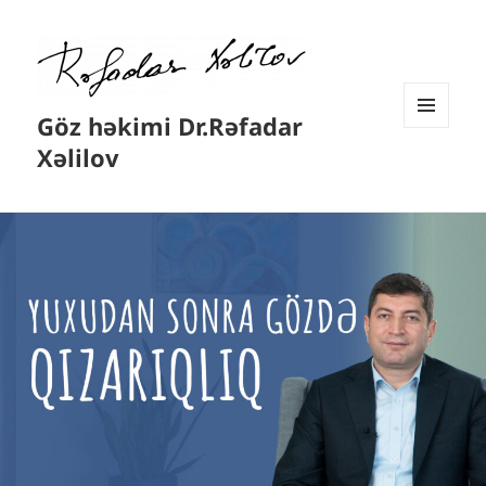
Göz həkimi Dr.Rəfadar
MENYU
Xəlilov
VƏ
VIDCETLƏR