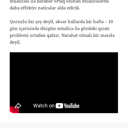
müalicəsi ilə bərabər ortaq olunan müalicələrdə
daha effektiv nəticələr əldə edirik.
Qorxulu bir şey deyil, əksər hallarda bir həftə – 10
gün içərisində düzgün müalicə ilə gözdəki qızatı
problemi ortadan qalxır. Narahat olmalı bir məsələ
deyil.