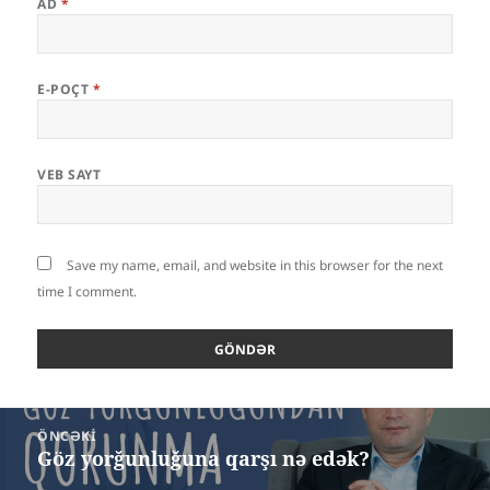
AD
*
E-POÇT
*
VEB SAYT
Save my name, email, and website in this browser for the next
time I comment.
Yazı
ÖNCƏKI
naviqasiyası
Göz yorğunluğuna qarşı nə edək?
Öncəki
yazı: