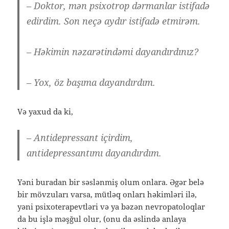
– Doktor, mən psixotrop dərmanlar istifadə
edirdim. Son neçə aydır istifadə etmirəm.
– Həkimin nəzarətindəmi dayandırdınız?
– Yox, öz başıma dayandırdım.
Və yaxud da ki,
– Antidepressant içirdim,
antidepressantımı dayandırdım.
Yəni buradan bir səslənmiş olum onlara. Əgər belə
bir mövzuları varsa, mütləq onları həkimləri ilə,
yəni psixoterapevtləri və ya bəzən nevropatoloqlar
da bu işlə məşğul olur, (onu da əslində anlaya