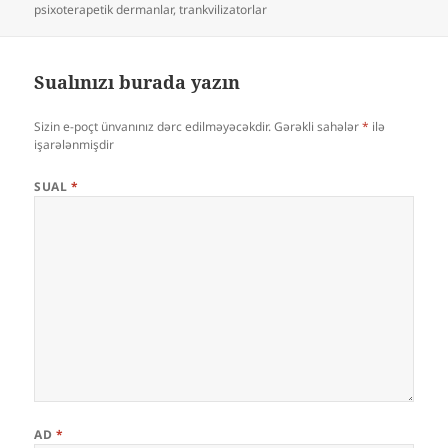
psixoterapetik dermanlar
,
trankvilizatorlar
Sualınızı burada yazın
Sizin e-poçt ünvanınız dərc edilməyəcəkdir.
Gərəkli sahələr
*
ilə
işarələnmişdir
SUAL
*
AD
*