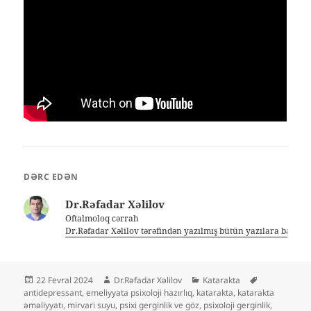
DƏRC EDƏN
Dr.Rəfadar Xəlilov
Oftalmoloq cərrah
Dr.Rəfadar Xəlilov tərəfindən yazılmış bütün yazılara bax
Yayım
Müəllif
Kateqoriyalar
Etiketlər
22 Fevral 2024
Dr.Rəfadar Xəlilov
Katarakta
tarixi
antidepressant
,
emeliyyata psixoloji hazırlıq
,
katarakta
,
katarakta
əməliyyatı
,
mirvari suyu
,
psixi gerginlik ve göz
,
psixoloji gerginlik
,