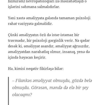
bilmirəm) nevropatoloqları ilə məsləhətləşib o
işlərini səhmana salmalıdırlar.
Yəni xəstə əməliyyata gələndə tamamən psixoloji
rahat vəziyyətə gəlməlidir.
Çünki əməliyyatın özü də istər-istəməz bir
travmadır, bir psixoloji gərginlik verir. Nə qədər
desək ki, əməliyyat asandır, əməliyyat ağrısızdır,
əməliyyatdan narahatlıq olmur, insanıq, yenə də
içində həyəcan keçirir.
Hə, kimisi neqativ fikirləşə bilər:
– Filankəs əməliyyat olmuşdu, gözdə belə
olmuşdu. Görəsən, məndə də elə bir şey
olacaqmı?