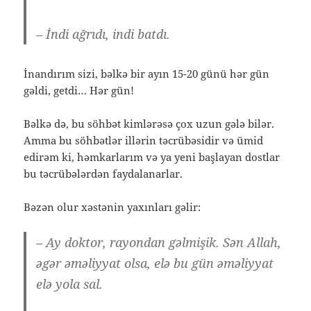
– İndi ağrıdı, indi batdı.
İnandırım sizi, bəlkə bir ayın 15-20 günü hər gün
gəldi, getdi… Hər gün!
Bəlkə də, bu söhbət kimlərəsə çox uzun gələ bilər.
Amma bu söhbətlər illərin təcrübəsidir və ümid
edirəm ki, həmkarlarım və ya yeni başlayan dostlar
bu təcrübələrdən faydalanarlar.
Bəzən olur xəstənin yaxınları gəlir:
– Ay doktor, rayondan gəlmişik. Sən Allah,
əgər əməliyyat olsa, elə bu gün əməliyyat
elə yola sal.