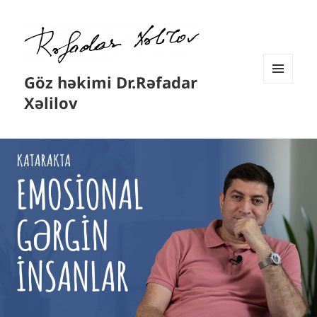
Göz həkimi Dr.Rəfadar
MENYU
Xəlilov
VƏ
VIDCETLƏR