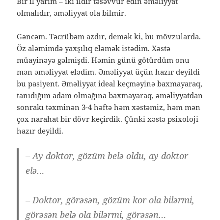
Bir il yarım – iki ildir təsəvvür edin əməliyyat
olmalıdır, əməliyyat ola bilmir.
Gəncəm. Təcrübəm azdır, demək ki, bu mövzularda.
Öz aləmimdə yaxşılıq eləmək istədim. Xəstə
müayinəyə gəlmişdi. Həmin günü götürdüm onu
mən əməliyyat elədim. Əməliyyat üçün hazır deyildi
bu pasiyent. Əməliyyat ideal keçməyinə baxmayaraq,
tanıdığım adam olmağına baxmayaraq, əməliyyatdan
sonrakı təxminən 3-4 həftə həm xəstəmiz, həm mən
çox narahat bir dövr keçirdik. Çünki xəstə psixoloji
hazır deyildi.
– Ay doktor, gözüm belə oldu, ay doktor
elə…
– Doktor, görəsən, gözüm kor ola bilərmi,
görəsən belə ola bilərmi, görəsən…