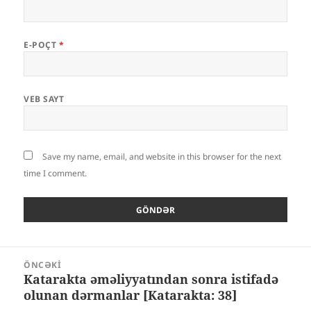
E-POÇT
*
VEB SAYT
Save my name, email, and website in this browser for the next
time I comment.
Yazı
ÖNCƏKI
naviqasiyası
Katarakta əməliyyatından sonra istifadə
Öncəki
olunan dərmanlar [Katarakta: 38]
yazı: