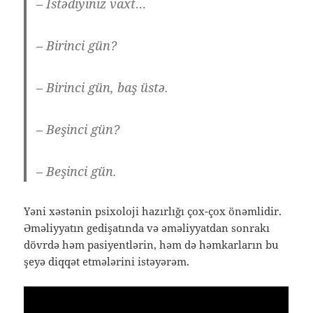
– İstədiyiniz vaxt…
– Birinci gün?
– Birinci gün, baş üstə.
– Beşinci gün?
– Beşinci gün.
Yəni xəstənin psixoloji hazırlığı çox-çox önəmlidir.
Əməliyyatın gedişatında və əməliyyatdan sonrakı
dövrdə həm pasiyentlərin, həm də həmkarların bu
şeyə diqqət etmələrini istəyərəm.