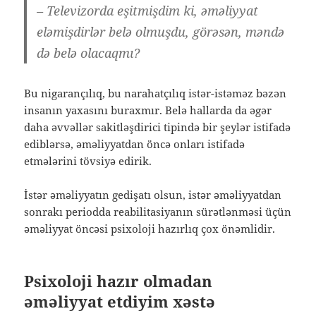
– Televizorda eşitmişdim ki, əməliyyat
eləmişdirlər belə olmuşdu, görəsən, məndə
də belə olacaqmı?
Bu nigarançılıq, bu narahatçılıq istər-istəməz bəzən
insanın yaxasını buraxmır. Belə hallarda da əgər
daha əvvəllər sakitləşdirici tipində bir şeylər istifadə
ediblərsə, əməliyyatdan öncə onları istifadə
etmələrini tövsiyə edirik.
İstər əməliyyatın gedişatı olsun, istər əməliyyatdan
sonrakı periodda reabilitasiyanın sürətlənməsi üçün
əməliyyat öncəsi psixoloji hazırlıq çox önəmlidir.
Psixoloji hazır olmadan
əməliyyat etdiyim xəstə