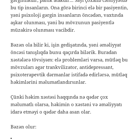
bu tip insanların. Ona görə birinci elə bir pasiyentin,
yəni psixoloji gərgin insanların öncədən, vaxtında
aşkar olunması, yəni bu mövzunun pasiyentlə
müzakirə olunması vacibdir.
Bəzən ola bilir ki, işin gedişatında, yəni əməliyyat
öncəsi tanışlıqda bunu qaçırda bilərik. Buradan
xəstələrə tövsiyəm: elə problemləri varsa, mütləq bu
mövzuları əgər trankvilizator, antidepressant,
psixoterapevtik dərmanlar istifadə edirlərsə, mütləq
həkimlərini məlumatlandırsınlar.
Çünki həkim xəstəsi haqqında nə qədər çox
məlumatlı olarsa, həkimin o xəstəni və əməliyyatı
idarə etməyi o qədər daha asan olar.
Bəzən olur: