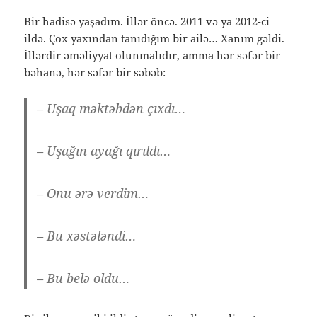
Bir hadisə yaşadım. İllər öncə. 2011 və ya 2012-ci
ildə. Çox yaxından tanıdığım bir ailə… Xanım gəldi.
İllərdir əməliyyat olunmalıdır, amma hər səfər bir
bəhanə, hər səfər bir səbəb:
– Uşaq məktəbdən çıxdı…
– Uşağın ayağı qırıldı…
– Onu ərə verdim…
– Bu xəstələndi…
– Bu belə oldu…