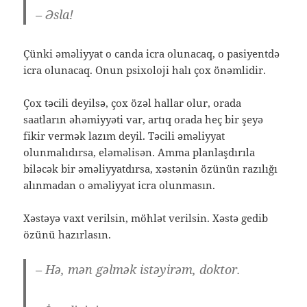
– Əsla!
Çünki əməliyyat o canda icra olunacaq, o pasiyentdə
icra olunacaq. Onun psixoloji halı çox önəmlidir.
Çox təcili deyilsə, çox özəl hallar olur, orada
saatların əhəmiyyəti var, artıq orada heç bir şeyə
fikir vermək lazım deyil. Təcili əməliyyat
olunmalıdırsa, eləməlisən. Amma planlaşdırıla
biləcək bir əməliyyatdırsa, xəstənin özünün razılığı
alınmadan o əməliyyat icra olunmasın.
Xəstəyə vaxt verilsin, möhlət verilsin. Xəstə gedib
özünü hazırlasın.
– Hə, mən gəlmək istəyirəm, doktor.