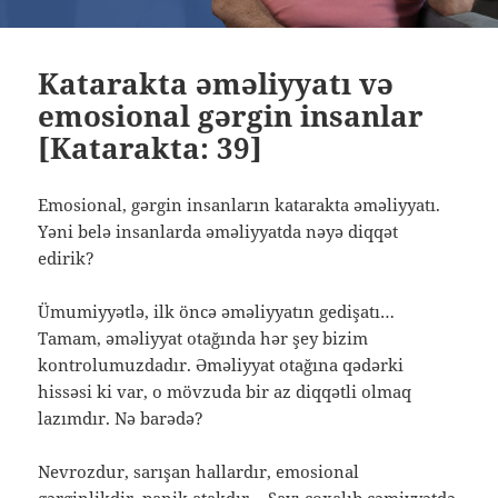
Katarakta əməliyyatı və
emosional gərgin insanlar
[Katarakta: 39]
Emosional, gərgin insanların katarakta əməliyyatı.
Yəni belə insanlarda əməliyyatda nəyə diqqət
edirik?
Ümumiyyətlə, ilk öncə əməliyyatın gedişatı…
Tamam, əməliyyat otağında hər şey bizim
kontrolumuzdadır. Əməliyyat otağına qədərki
hissəsi ki var, o mövzuda bir az diqqətli olmaq
lazımdır. Nə barədə?
Nevrozdur, sarışan hallardır, emosional
gərginlikdir, panik atakdır… Sayı çoxalıb cəmiyyətdə