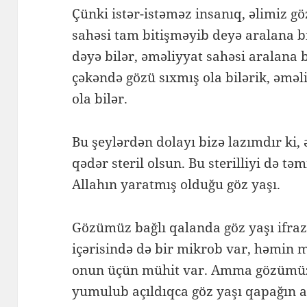
Çünki istər-istəməz insanıq, əlimiz g
sahəsi tam bitişməyib deyə aralana bi
dəyə bilər, əməliyyat sahəsi aralana 
çəkəndə gözü sıxmış ola bilərik, əməl
ola bilər.
Bu şeylərdən dolayı bizə lazımdır ki
qədər steril olsun. Bu sterilliyi də tə
Allahın yaratmış olduğu göz yaşı.
Gözümüz bağlı qalanda göz yaşı ifraz
içərisində də bir mikrob var, həmin 
onun üçün mühit var. Amma gözümüz 
yumulub açıldıqca göz yaşı qapağın a