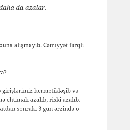
 daha da azalar.
buna alışmayıb. Cəmiyyət fərqli
iyə?
 girişlərimiz hermetikləşib və
ə ehtimalı azalıb, riski azalıb.
atdan sonrakı 3 gün ərzində o