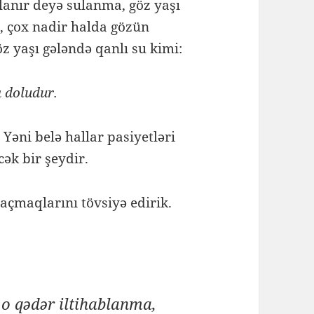
ulanır deyə sulanma, göz yaşı
ən, çox nadir halda gözün
z yaşı gələndə qanlı su kimi:
a doludur.
 Yəni belə hallar pasiyetləri
cək bir şeydir.
 açmaqlarını tövsiyə edirik.
 o qədər iltihablanma,