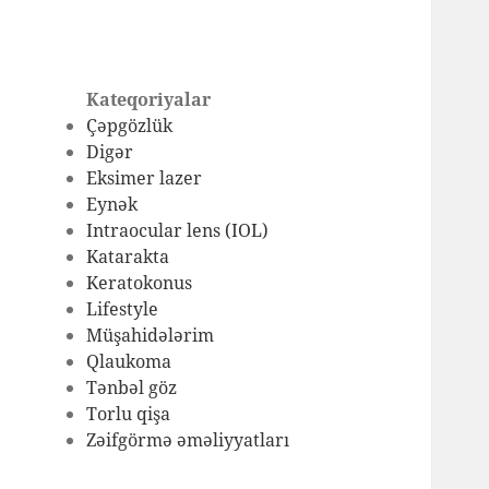
Kateqoriyalar
Çəpgözlük
Digər
Eksimer lazer
Eynək
Intraocular lens (IOL)
Katarakta
Keratokonus
Lifestyle
Müşahidələrim
Qlaukoma
Tənbəl göz
Torlu qişa
Zəifgörmə əməliyyatları