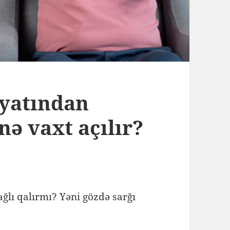
yyatından
nə vaxt açılır?
ğlı qalırmı? Yəni gözdə sarğı