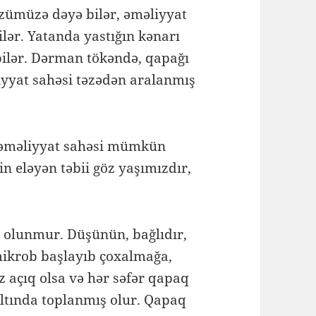
özümüzə dəyə bilər, əməliyyat
lər. Yatanda yastığın kənarı
bilər. Dərman tökəndə, qapağı
iyyat sahəsi təzədən aralanmış
, əməliyyat sahəsi mümkün
min eləyən təbii göz yaşımızdır,
 olunmur. Düşünün, bağlıdır,
mikrob başlayıb çoxalmağa,
açıq olsa və hər səfər qapaq
ltında toplanmış olur. Qapaq