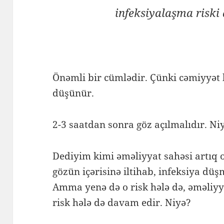
infeksiyalaşma riski
Önəmli bir cümlədir. Çünki cəmiyyət 
düşünür.
2-3 saatdan sonra göz açılmalıdır. N
Dediyim kimi əməliyyat sahəsi artıq o
gözün içərisinə iltihab, infeksiya düşm
Amma yenə də o risk hələ də, əməliyy
risk hələ də davam edir. Niyə?