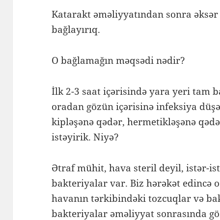
Katarakt əməliyyatından sonra əksər 
bağlayırıq.
O bağlamağın məqsədi nədir?
İlk 2-3 saat içərisində yara yeri ta
oradan gözün içərisinə infeksiya düşə
kipləşənə qədər, hermetikləşənə qədə
istəyirik. Niyə?
Ətraf mühit, hava steril deyil, istər-i
bakteriyalar var. Biz hərəkət edincə 
havanın tərkibindəki tozcuqlar və ba
bakteriyalar əməliyyat sonrasında gö