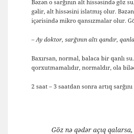
Bəzən o sarğının alt hissəsində göz s
gəlir, alt hissəsini islatmış olur. Bəz
içərisində mikro qansızmalar olur. Gö
– Ay doktor, sarğının altı qandır, qanl
Baxırsan, normal, balaca bir qanlı su.
qorxutmamalıdır, normaldır, ola bilə
2 saat – 3 saatdan sonra artıq sarğını
Göz nə qədər açıq qalarsa,