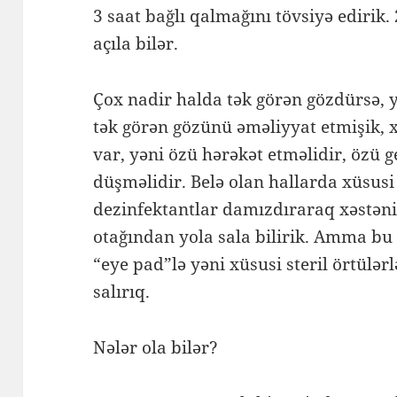
3 saat bağlı qalmağını tövsiyə edirik.
açıla bilər.
Çox nadir halda tək görən gözdürsə, 
tək görən gözünü əməliyyat etmişik, 
var, yəni özü hərəkət etməlidir, özü g
düşməlidir. Belə olan hallarda xüsus
dezinfektantlar damızdıraraq xəstən
otağından yola sala bilirik. Amma bu 
“eye pad”lə yəni xüsusi steril örtülərl
salırıq.
Nələr ola bilər?