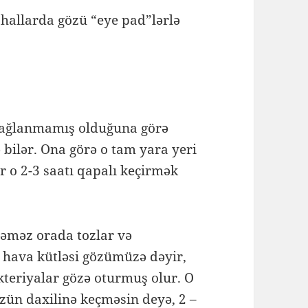
hallarda gözü “eye pad”lərlə
m bağlanmamış olduğuna görə
 bilər. Ona görə o tam yara yeri
r o 2-3 saatı qapalı keçirmək
stəməz orada tozlar və
o hava kütləsi gözümüzə dəyir,
kteriyalar gözə oturmuş olur. O
zün daxilinə keçməsin deyə, 2 –