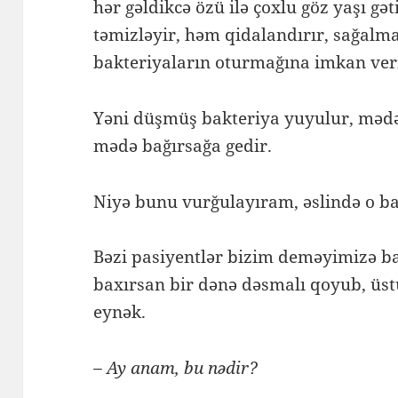
hər gəldikcə özü ilə çoxlu göz yaşı gət
təmizləyir, həm qidalandırır, sağalm
bakteriyaların oturmağına imkan ve
Yəni düşmüş bakteriya yuyulur, mədə
mədə bağırsağa gedir.
Niyə bunu vurğulayıram, əslində o 
Bəzi pasiyentlər bizim deməyimizə b
baxırsan bir dənə dəsmalı qoyub, üs
eynək.
– Ay anam, bu nədir?