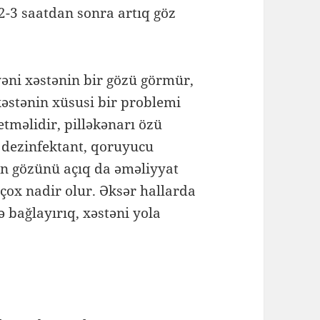
 2-3 saatdan sonra artıq göz
yəni xəstənin bir gözü görmür,
xəstənin xüsusi bir problemi
etməlidir, pilləkənarı özü
i dezinfektant, qoruyucu
in gözünü açıq da əməliyyat
çox nadir olur. Əksər hallarda
ə bağlayırıq, xəstəni yola