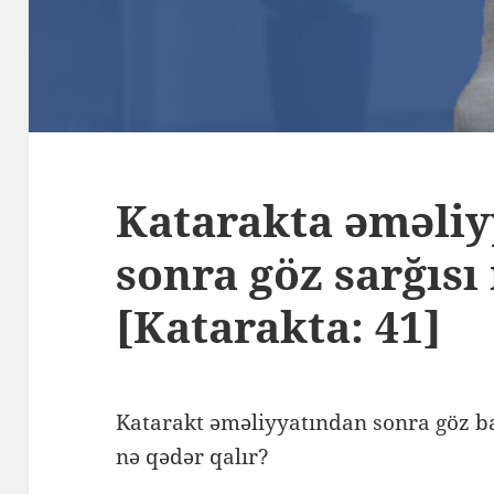
Katarakta əməli
sonra göz sarğısı 
[Katarakta: 41]
Katarakt əməliyyatından sonra göz ba
nə qədər qalır?