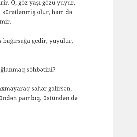
irir. O, göz yaşı gözü yuyur,
a sürətlənmiş olur, həm də
rmir.
 bağırsağa gedir, yuyulur,
bağlanmaq söhbətini?
axmayaraq səhər gəlirsən,
tündən pambıq, üstündən də