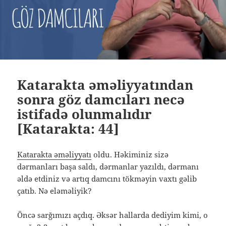
Katarakta əməliyyatından
sonra göz damcıları necə
istifadə olunmalıdır
[Katarakta: 44]
Katarakta əməliyyatı
oldu. Həkiminiz sizə
dərmanları başa saldı, dərmanlar yazıldı, dərmanı
əldə etdiniz və artıq damcını tökməyin vaxtı gəlib
çatıb. Nə eləməliyik?
Öncə sarğımızı açdıq. Əksər hallarda dediyim kimi, o