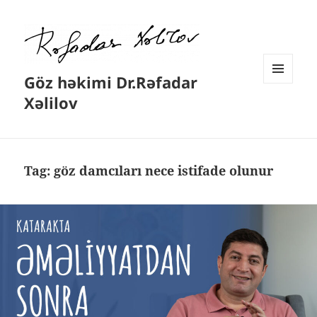
Göz həkimi Dr.Rəfadar
MENYU
Xəlilov
VƏ
VIDCETLƏR
Tag:
göz damcıları nece istifade olunur