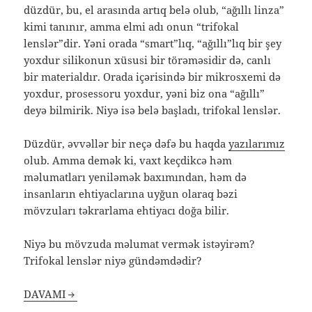
düzdür, bu, el arasında artıq belə olub, “ağıllı linza”
kimi tanınır, amma elmi adı onun “trifokal
lenslər”dir. Yəni orada “smart”lıq, “ağıllı”lıq bir şey
yoxdur silikonun xüsusi bir törəməsidir də, canlı
bir materialdır. Orada içərisində bir mikrosxemi də
yoxdur, prosessoru yoxdur, yəni biz ona “ağıllı”
deyə bilmirik. Niyə isə belə başladı, trifokal lenslər.
Düzdür, əvvəllər bir neçə dəfə bu haqda
yazılarımız
olub. Amma demək ki, vaxt keçdikcə həm
məlumatları yeniləmək baxımından, həm də
insanların ehtiyaclarına uyğun olaraq bəzi
mövzuları təkrarlama ehtiyacı doğa bilir.
Niyə bu mövzuda məlumat vermək istəyirəm?
Trifokal lenslər niyə gündəmdədir?
DAVAMI