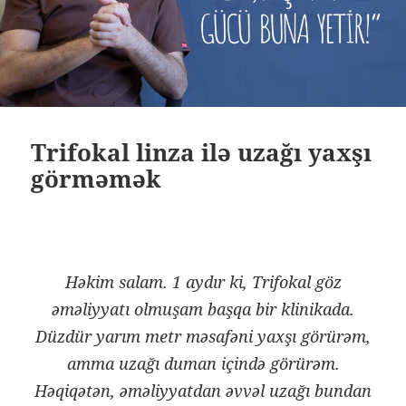
Trifokal linza ilə uzağı yaxşı
görməmək
Həkim salam. 1 aydır ki, Trifokal göz
əməliyyatı olmuşam başqa bir klinikada.
Düzdür yarım metr məsafəni yaxşı görürəm,
amma uzağı duman içində görürəm.
Həqiqətən, əməliyyatdan əvvəl uzağı bundan