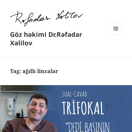
Göz həkimi Dr.Rəfadar
MENYU
Xəlilov
VƏ
VIDCETLƏR
Tag:
ağıllı linzalar