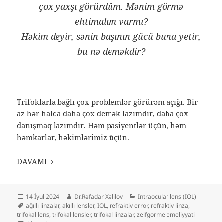
çox yaxşı görürdüm. Mənim görmə
ehtimalım varmı?
Həkim deyir, sənin başının gücü buna yetir,
bu nə deməkdir?
Trifoklarla bağlı çox problemlər görürəm açığı. Bir
az hər halda daha çox demək lazımdır, daha çox
danışmaq lazımdır. Həm pasiyentlər üçün, həm
həmkarlar, həkimlərimiz üçün.
DAVAMI
Yayım
Müəllif
Kateqoriyalar
14 İyul 2024
Dr.Rəfadar Xəlilov
Intraocular lens (IOL)
tarixi
Etiketlər
ağıllı linzalar
,
akıllı lensler
,
IOL
,
refraktiv error
,
refraktiv linza
,
trifokal lens
,
trifokal lensler
,
trifokal linzalar
,
zeifgorme emeliyyati