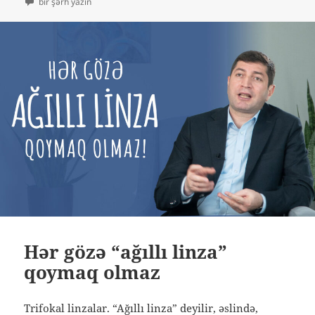
Trifokal linza ilə uzağı yaxşı görməmək üçün
bir şərh yazın
Hər gözə “ağıllı linza”
qoymaq olmaz
Trifokal linzalar. “Ağıllı linza” deyilir, əslində,