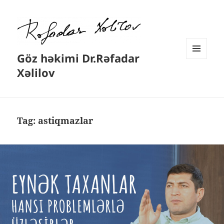
Göz həkimi Dr.Rəfadar
MENYU
Xəlilov
VƏ
VIDCETLƏR
Tag:
astiqmazlar