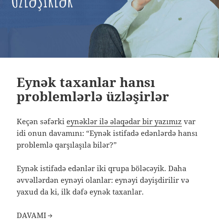
Eynək taxanlar hansı
problemlərlə üzləşirlər
Keçən səfərki
eynəklər ilə əlaqədar bir yazımız
var
idi onun davamını: “Eynək istifadə edənlərdə hansı
problemlə qarşılaşıla bilər?”
Eynək istifadə edənlər iki qrupa böləcəyik. Daha
əvvəllərdən eynəyi olanlar: eynəyi dəyişdirilir və
yaxud da ki, ilk dəfə eynək taxanlar.
DAVAMI