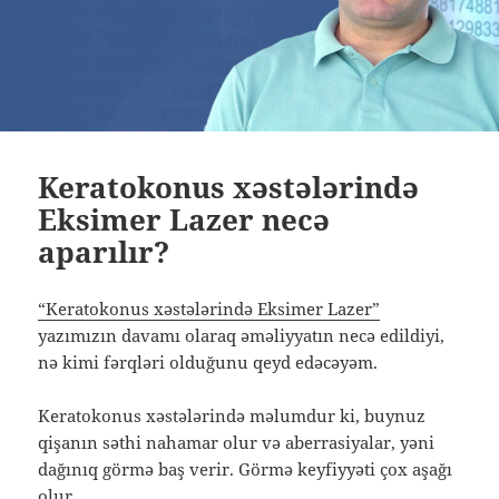
Keratokonus xəstələrində
Eksimer Lazer necə
aparılır?
“Keratokonus xəstələrində Eksimer Lazer”
yazımızın davamı olaraq əməliyyatın necə edildiyi,
nə kimi fərqləri olduğunu qeyd edəcəyəm.
Keratokonus xəstələrində məlumdur ki, buynuz
qişanın səthi nahamar olur və aberrasiyalar, yəni
dağınıq görmə baş verir. Görmə keyfiyyəti çox aşağı
olur.