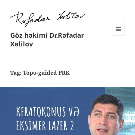
Göz həkimi Dr.Rəfadar
MENYU
Xəlilov
VƏ
VIDCETLƏR
Tag:
Topo-guided PRK