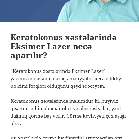
Keratokonus xəstələrində
Eksimer Lazer necə
aparılır?
“Keratokonus xəstələrində Eksimer Lazer”
yazımızın davamı olaraq əməliyyatın necə edildiyi,
nə kimi fərqləri olduğunu qeyd edəcəyəm.
Keratokonus xəstələrində məlumdur ki, buynuz
qişanın səthi nahamar olur və aberrasiyalar, yəni
dağınıq görmə baş verir. Görmə keyfiyyəti çox aşağı
olur.
Bu xəstələrdə görmə keyfiyyətini artırmaqdan ötrü