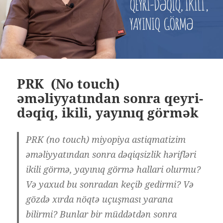
PRK (No touch)
əməliyyatından sonra qeyri-
dəqiq, ikili, yayınıq görmək
PRK (no touch) miyopiya astiqmatizim
əməliyyatından sonra dəqiqsizlik hərifləri
ikili görmə, yayınıq görmə hallari olurmu?
Və yaxud bu sonradan keçib gedirmi? Və
gözdə xırda nöqtə uçuşması yarana
bilirmi? Bunlar bir müddətdən sonra