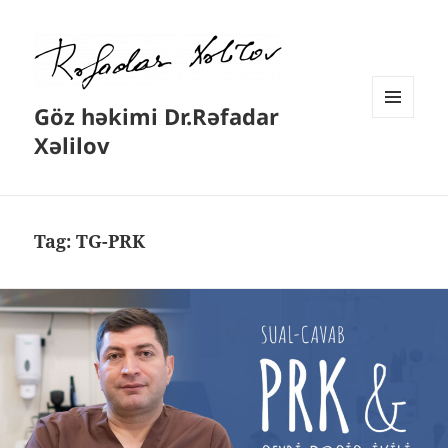
Göz həkimi Dr.Rəfadar
MENYU
Xəlilov
VƏ
VIDCETLƏR
Tag:
TG-PRK