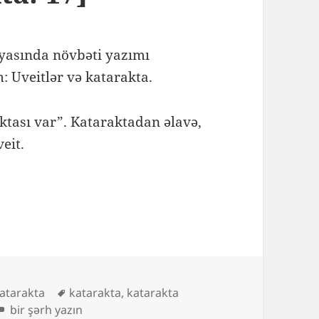
yasında növbəti yazımı
: Uveitlər və katarakta.
ktası var”. Kataraktadan əlavə,
eit.
ateqoriyalar
Etiketlər
atarakta
katarakta
,
katarakta
Katarakta ilə yanaşı xəstəliklər: Uveitlər [Katarakta: 17] üç
bir şərh yazın