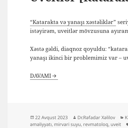
“Katarakta və yanaşı xəstəliklər”
seri
istəyirəm, uveitlər mövzusuna ayıram
Xəstə gəldi, diaqnoz qoyuldu: “katara
yanaşı ikinci bir problemimiz var – uv
DAVAMI
Yayım
Müəllif
K
22 Avqust 2023
Dr.Rəfadar Xəlilov
K
tarixi
əməliyyatı
,
mirvari suyu
,
revmatoloq
,
uveit