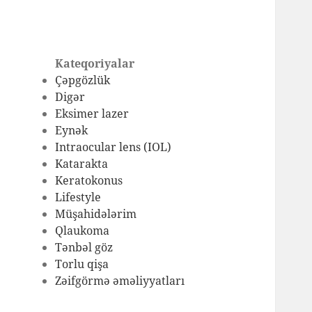
Kateqoriyalar
Çəpgözlük
Digər
Eksimer lazer
Eynək
Intraocular lens (IOL)
Katarakta
Keratokonus
Lifestyle
Müşahidələrim
Qlaukoma
Tənbəl göz
Torlu qişa
Zəifgörmə əməliyyatları