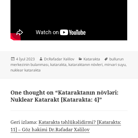
Yayım
Müəllif
Kateqoriyalar
Etiketlər
4 İyul 2023
Dr.Rəfadar Xəlilov
Katarakta
bullurun
tarixi
merkezinin bulanması
,
katarakta
,
kataraktanın növleri
,
mirvari suyu
,
nuklear katarakta
One thought on “Kataraktanın növləri:
Nuklear Katarakt [Katarakta: 4]”
Geri izləmə:
Katarakta təhlükəlidirmi? [Katarakta:
11] – Göz həkimi Dr.Rəfadar Xəlilov