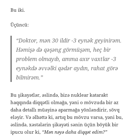
Bu iki.
Üçüncü:
“Doktor, mən 30 ildir -3 eynək geyinirəm.
Həmişə də qəşəng görmüşəm, heç bir
problem olmayıb, amma axır vaxtlar -3
eynəkdə əvvəlki qədər aydın, rahat görə
bilmirəm.”
Bu şikayətlər, əslində, bizə nuklear katarakt
haqqında diqqətli olmağa, yəni o mövzuda bir az
daha detallı müayinə aparmağa yönləndirir, sövq
eləyir. Və əlbəttə ki, artıq bu mövzu varsa, yəni bu,
əslində, xəstələrin şikayəti sənin üçün böyük bir
ipucu olur ki,
“Mən nəyə daha diqqət edim?”