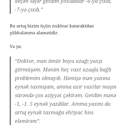
keçən səfər getdim yoxladılar -6-ya çıxdı,
-7-yə çıxdı.”
Bu artıq bizim üçün nuklear kataraktdan
şübhələnmə əlamətidir.
Və ya:
“Doktor, mən ömür boyu uzağı yaxşı
görmüşəm. Mənim heç vaxt uzaqla bağlı
problemim olmayıb. Həmişə mən yaxına
eynək taxmışam, amma axır vaxtlar maşın
sürəndə çox əziyyət çəkirəm. Getdim mənə
-1, -1. 5 eynək yazdılar. Amma yaxını da
artıq eynək taxmağa ehtiyac hiss
eləmirəm”.