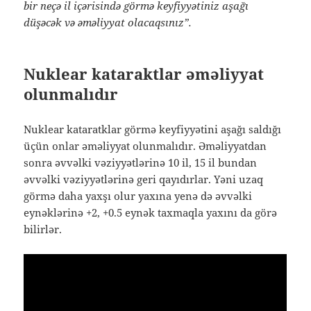
bir neçə il içərisində görmə keyfiyyətiniz aşağı
düşəcək və əməliyyat olacaqsınız”.
Nuklear kataraktlar əməliyyat
olunmalıdır
Nuklear kataratklar görmə keyfiyyətini aşağı saldığı
üçün onlar əməliyyat olunmalıdır. Əməliyyatdan
sonra əvvəlki vəziyyətlərinə 10 il, 15 il bundan
əvvəlki vəziyyətlərinə geri qayıdırlar. Yəni uzaq
görmə daha yaxşı olur yaxına yenə də əvvəlki
eynəklərinə +2, +0.5 eynək taxmaqla yaxını da görə
bilirlər.