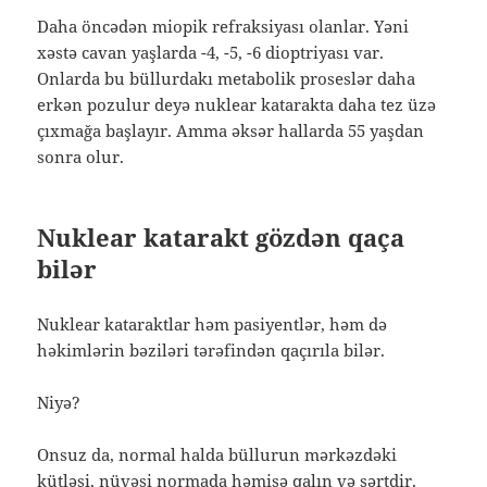
Daha öncədən miopik refraksiyası olanlar. Yəni
xəstə cavan yaşlarda -4, -5, -6 dioptriyası var.
Onlarda bu büllurdakı metabolik proseslər daha
erkən pozulur deyə nuklear katarakta daha tez üzə
çıxmağa başlayır. Amma əksər hallarda 55 yaşdan
sonra olur.
Nuklear katarakt gözdən qaça
bilər
Nuklear kataraktlar həm pasiyentlər, həm də
həkimlərin bəziləri tərəfindən qaçırıla bilər.
Niyə?
Onsuz da, normal halda büllurun mərkəzdəki
kütləsi, nüvəsi normada həmişə qalın və sərtdir.