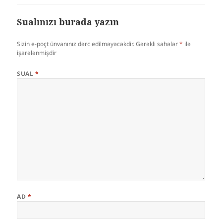
Sualınızı burada yazın
Sizin e-poçt ünvanınız dərc edilməyəcəkdir.
Gərəkli sahələr
*
ilə
işarələnmişdir
SUAL
*
AD
*