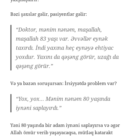
Bəzi şəxslər gəlir, pasiyentlər gəlir:
“Doktor, mənim nənəm, maşallah,
maşallah 83 yaşı var. Əvvəllər eynək
taxırdı. İndi yaxına heç eynəyə ehtiyac
yoxdur. Yaxını da qəşəng görür, uzağı da
qəşəng görür.”
Və ya bəzən soruşursan: İrsiyyətdə problem var?
“Yox, yox… Mənim nənəm 80 yaşında
iynəni saplayırdı.”
Yəni 80 yaşında bir adam iynəni saplayırsa və əgər
Allah ömür verib yaşayacaqsa, mütləq katarakt