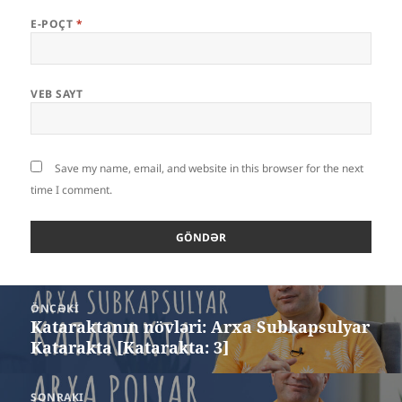
E-POÇT
*
VEB SAYT
Save my name, email, and website in this browser for the next
time I comment.
Yazı
ÖNCƏKI
naviqasiyası
Kataraktanın növləri: Arxa Subkapsulyar
Öncəki
Katarakta [Katarakta: 3]
yazı:
SONRAKI