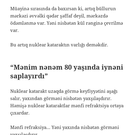
Müayinə sırasında da baxırsan ki, artıq büllurun
mərkəzi əvvəlki qədər şəffaf deyil, mərkəzdə
ödəmlənmə var. Yəni nisbətən kül rənginə çevrilmə
var.
Bu artıq nuklear kataraktın varlığı deməkdir.
“Mənim nənəm 80 yaşında iynəni
saplayırdı”
Nuklear katarakt uzaqda görmə keyfiyyətini aşağı
salır, yaxından görməni nisbətən yaxşılaşdırır.
Həmişə nuklear kataraktlar mənfi refraktsiya ortaya
çıxardar.
Mənfi refraksiya… Yəni yaxında nisbətən görməni
yaxşılaşdırır.