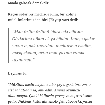
əmələ gələcək deməkdir.
Keçən səfər bir məclisdə idim, bir köhnə
müəllimlərimizdən biri (70 yaşı var) dedi:
“Mən özüm özümü idarə edə bilirəm.
Gözlərimə hökm eləyə bildim. İndiyə qədər
yaxın eynək taxırdım, meditasiya elədim,
məşq elədim, artıq mən yaxına eynək
taxmıram.”
Deyirəm ki,
“Müəllim, meditasiyanıza bir şey deyə bilmərəm, o
sizi rahatladırsa, onu edin. Amma özünüzü
aldatmayın. Çünki büllurda yavaş-yavaş sərtləşmə
gedir. Nuklear katarakt əmələ gəlir. Yəqin ki, yaxın