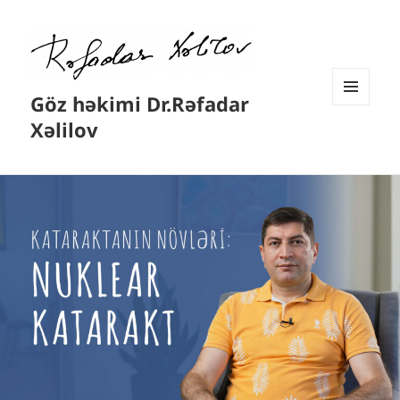
Göz həkimi Dr.Rəfadar
MENYU
Xəlilov
VƏ
VIDCETLƏR