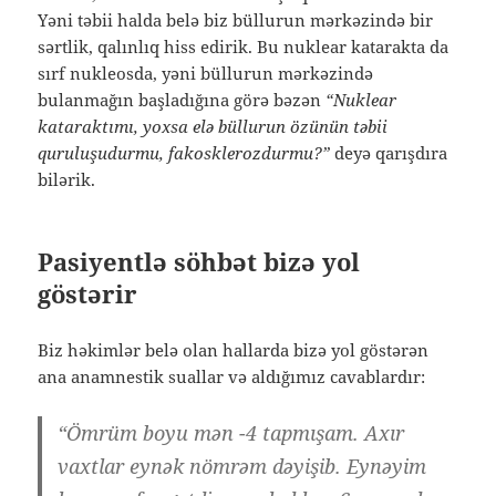
Yəni təbii halda belə biz büllurun mərkəzində bir
sərtlik, qalınlıq hiss edirik. Bu nuklear katarakta da
sırf nukleosda, yəni büllurun mərkəzində
bulanmağın başladığına görə bəzən
“Nuklear
kataraktımı, yoxsa elə büllurun özünün təbii
quruluşudurmu, fakosklerozdurmu?”
deyə qarışdıra
bilərik.
Pasiyentlə söhbət bizə yol
göstərir
Biz həkimlər belə olan hallarda bizə yol göstərən
ana anamnestik suallar və aldığımız cavablardır:
“Ömrüm boyu mən -4 tapmışam. Axır
vaxtlar eynək nömrəm dəyişib. Eynəyim