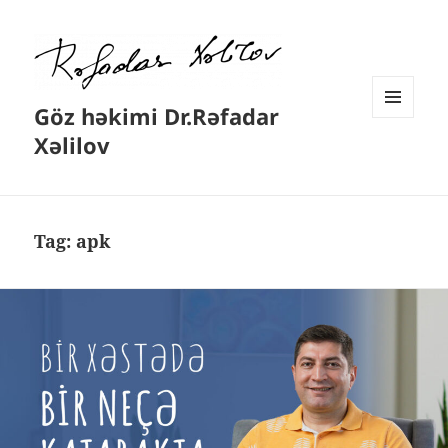
Göz həkimi Dr.Rəfadar
MENYU
Xəlilov
VƏ
VIDCETLƏR
Tag:
apk