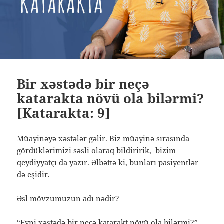
Bir xəstədə bir neçə
katarakta növü ola bilərmi?
[Katarakta: 9]
Müayinəyə xəstələr gəlir. Biz müayinə sırasında
gördüklərimizi səsli olaraq bildiririk, bizim
qeydiyyatçı da yazır. Əlbəttə ki, bunları pasiyentlər
də eşidir.
Əsl mövzumuzun adı nədir?
“Eyni xəstədə bir neçə katarakt növü ola bilərmi?”