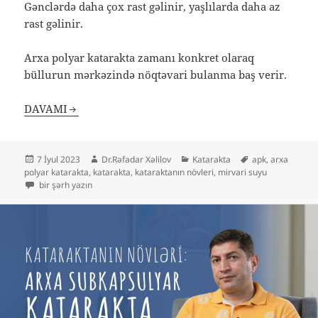
Gənclərdə daha çox rast gəlinir, yaşlılarda daha az
rast gəlinir.
Arxa polyar katarakta zamanı konkret olaraq
büllurun mərkəzində nöqtəvari bulanma baş verir.
DAVAMI
Yayım
Müəllif
Kateqoriyalar
Etiketlər
7 İyul 2023
Dr.Rəfadar Xəlilov
Katarakta
apk
,
arxa
tarixi
polyar katarakta
,
katarakta
,
kataraktanın növleri
,
mirvari suyu
Kataraktanın növləri: Arxa Polyar Katarakta – APK [Katarakta: 5] üçün
bir şərh yazın