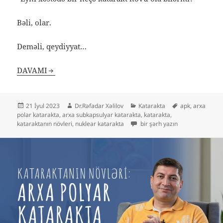
Bəli, olar.
Deməli, qeydiyyat…
DAVAMI
Yayım
Müəllif
Kateqoriyalar
Etiketlər
21 İyul 2023
Dr.Rəfadar Xəlilov
Katarakta
apk
,
arxa
tarixi
polar katarakta
,
arxa subkapsulyar katarakta
,
katarakta
,
Bir xəstədə bir neçə katarakta
kataraktanın növleri
,
nuklear katarakta
bir şərh yazın