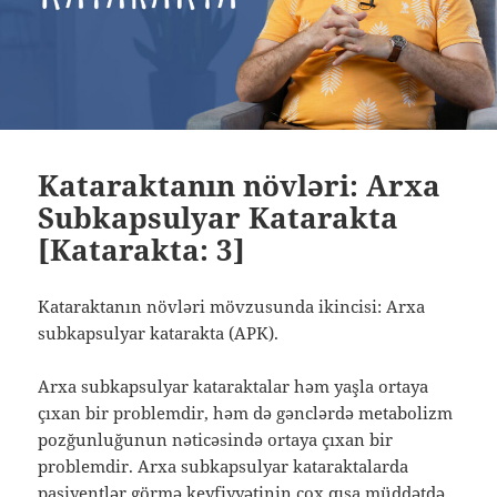
Kataraktanın növləri: Arxa
Subkapsulyar Katarakta
[Katarakta: 3]
Kataraktanın növləri mövzusunda ikincisi: Arxa
subkapsulyar katarakta (APK).
Arxa subkapsulyar kataraktalar həm yaşla ortaya
çıxan bir problemdir, həm də gənclərdə metabolizm
pozğunluğunun nəticəsində ortaya çıxan bir
problemdir. Arxa subkapsulyar kataraktalarda
pasiyentlər görmə keyfiyyətinin çox qısa müddətdə